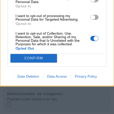
Personal Data.
Pinterest:
Opted In
I want to opt-out of processing my
Personal Data for Targeted Advertising.
Tiktok:
Opted In
I want to opt-out of Collection, Use,
Youtube:
Retention, Sale, and/or Sharing of my
Personal Data that Is Unrelated with the
Purposes for which it was collected.
Opted Out
CONFIRM
Fotografías:
Si puedes, adjunta más de una imagen con buena calidad (mínimo
Data Deletion
Data Access
Privacy Policy
1000px). En caso de no disponer de imagen, el equipo de Peque Plan
Madrid, seleccionará una acorde al evento
Seleccionador de imágenes:
Puedes subir varias a la vez