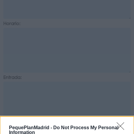
Horario:
Entrada:
PequePlanMadrid -
Do Not Process My Personal
Cómo Llegar:
Information