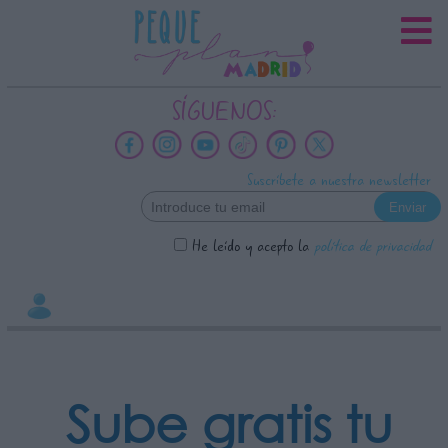
INFORMACION SOBRE LA
PROTECCIÓN DE TUS DATOS
Responsable:
SÍGUENOS:
Finalidad:
Datos tratados:
Suscríbete a nuestra newsletter
Legitimación:
Destinatarios:
He leído y acepto la
política de privacidad
Derechos:
link
Información adicional
link
Sube gratis tu