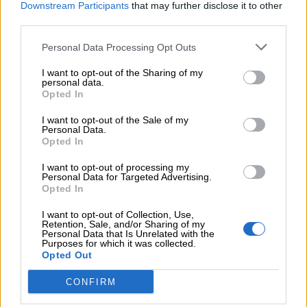
Downstream Participants
that may further disclose it to other
third parties.
Personal Data Processing Opt Outs
I want to opt-out of the Sharing of my
¿Qué te ha parecido? Comparte tu opinión:
personal data.
Opted In
Sólo los usuarios registrados pueden escribir comentarios
I want to opt-out of the Sale of my
Personal Data.
Opted In
I want to opt-out of processing my
Personal Data for Targeted Advertising.
Opted In
I want to opt-out of Collection, Use,
Retention, Sale, and/or Sharing of my
He leído y acepto las
condiciones y la política de privacidad
Personal Data that Is Unrelated with the
Purposes for which it was collected.
Opted Out
CONFIRM
OTROS EVENTOS QUE TE PUEDEN INTERESAR