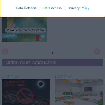
41 Muestra del Libro
Infantil y Juvenil
Data Deletion
Data Access
Privacy Policy
Próxima fecha: 27/08/2026
Madrid
ARTÍCULOS RELACIONADOS
NOTICIAS
NOTICIAS