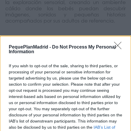
la exploración sensorial, creando un ambiente
cálido donde los bebés puedan descubrir
imágenes, sonidos y pequeñas historias
acompañados por sus adultos de referencia.
Si os apetecen actividades suaves para
compartir con vuestro bebé mientras exploráis
PequePlanMadrid -
Do Not Process My Personal
cuentos y nuevas formas de disfrutar juntos de la
Information
lectura, esta propuesta puede ser una opción
muy agradable para iniciarles en el mundo de los
If you wish to opt-out of the sale, sharing to third parties, or
libros.
processing of your personal or sensitive information for
targeted advertising by us, please use the below opt-out
COMPARTIR:
section to confirm your selection. Please note that after your
opt-out request is processed you may continue seeing
interest-based ads based on personal information utilized by
Opiniones Bebecuentos – Chapuzón de cuentos
us or personal information disclosed to third parties prior to
your opt-out. You may separately opt-out of the further
0 Valoraciones
disclosure of your personal information by third parties on the
IAB’s list of downstream participants. This information may
also be disclosed by us to third parties on the
IAB’s List of