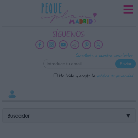
INFORMACION SOBRE LA
PROTECCIÓN DE TUS DATOS
Responsable:
SÍGUENOS:
Finalidad:
Datos tratados:
Suscríbete a nuestra newsletter
Legitimación:
Destinatarios:
He leído y acepto la
política de privacidad
Derechos:
link
Información adicional
link
Buscador
▼