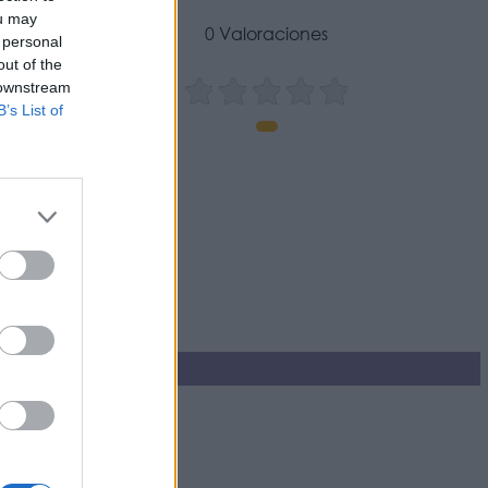
ou may
0 Valoraciones
 personal
out of the
 downstream
B’s List of