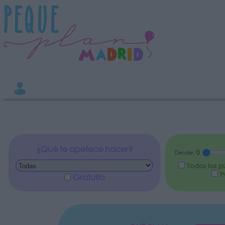
INFORMACION SOBRE LA PROTECCIÓN DE TUS DATOS
Responsable:
Finalidad:
Datos tratados:
Legitimación:
Destinatarios:
Derechos:
Información adicional
link
¿Qué te apetece hacer?
Desde:
0
Todos los p
Pú
Gratuito