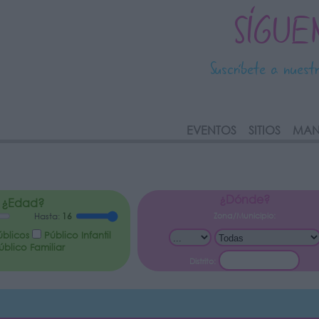
SÍGUE
Suscríbete a nuest
link
EVENTOS
SITIOS
MAN
¿Dónde?
¿Edad?
Zona/Municipio:
Hasta:
16
úblicos
Público Infantil
blico Familiar
Distrito: