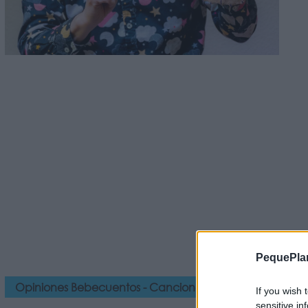
PequePla
Opiniones Bebecuentos - Canciones de colores
If you wish 
sensitive in