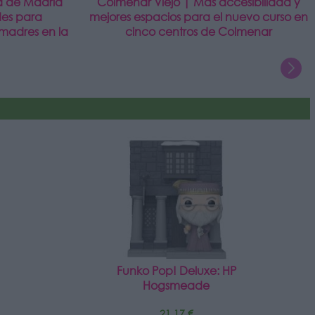
d de Madrid
Colmenar Viejo | Más accesibilidad y
des para
mejores espacios para el nuevo curso en
madres en la
cinco centros de Colmenar
Funko Pop! Deluxe: HP
Hogsmeade
21,17 €