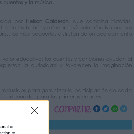
s cuentos y la música.
cida por
Nelson Calderón
, que combina historias,
dos de los bebés y reforzar el vínculo afectivo con sus
ore
s, los más pequeños disfrutan de un acercamiento
n valor educativo: los cuentos y canciones ayudan al
espiertan la curiosidad y favorecen la imaginación
 reducidos para garantizar la participación de cada
s adecuados para las primeras edades.
COMPARTIR:
sonal or
ection to