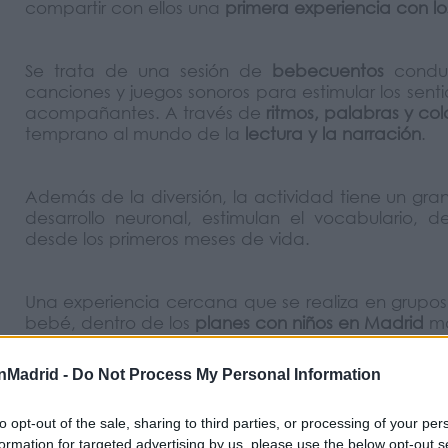
compartir con ellos una
primera experiencia con lo
Se trata de una sesión de
bebecuentos
condu
canciones y juegos sonoros para estimular los senti
acompañantes. A través de
ritmos, palabras y col
temprano al mundo de la
lectura y la narración
.
Además de la diversión, la actividad tiene un gra
desarrollo neuronal, estimulan el vocabulario, d
desde los primeros meses de vida.
Una experiencia cercana que se realiza en grupos
bebé, dentro de los
planes con niños en Madrid
má
nMadrid -
Do Not Process My Personal Information
to opt-out of the sale, sharing to third parties, or processing of your per
formation for targeted advertising by us, please use the below opt-out s