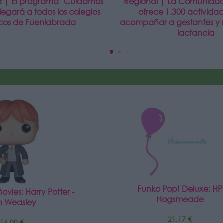
 | El programa ‘Cuidamos
Regional | La Comunida
llegará a todos los colegios
ofrece 1.300 activida
icos de Fuenlabrada
acompañar a gestantes y 
lactancia
Funko Pop! Deluxe: HP
vies: Harry Potter -
Hogsmeade
n Weasley
21,17 €
16,00 €