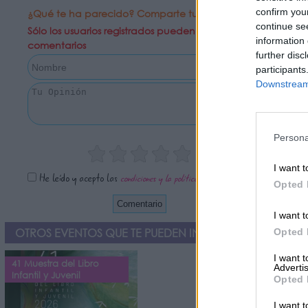
confirm you
¿Qué te ha parecido? Comparte tu opinión:
continue se
Sólo los usuarios registrados pueden escribir
information 
comentarios
further disc
participants
Downstream 
Persona
I want t
He leído y acepto las
condiciones y la política de privacidad
Opted 
I want t
OTROS EVENTOS QUE TE PUEDEN INTERESAR
Opted 
I want 
41 Muestra del Libro
Advertis
Infantil y Juvenil
Opted 
I want t