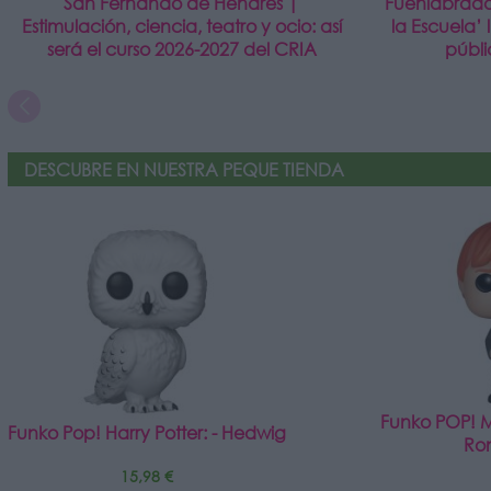
San Fernando de Henares |
Fuenlabrada
Estimulación, ciencia, teatro y ocio: así
la Escuela’ 
será el curso 2026-2027 del CRIA
públ
DESCUBRE EN NUESTRA PEQUE TIENDA
Funko POP! Mo
Funko Pop! Harry Potter: - Hedwig
Ro
15,98 €