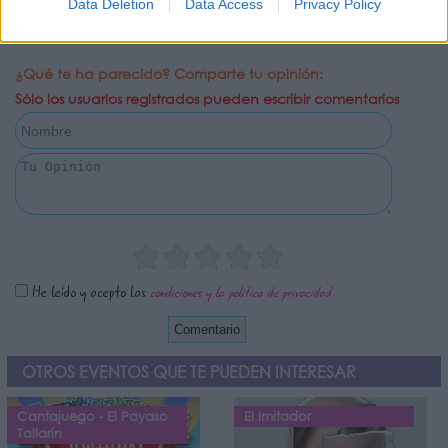
Data Deletion
Data Access
Privacy Policy
¿Qué te ha parecido? Comparte tu opinión:
Sólo los usuarios registrados pueden escribir comentarios
He leído y acepto las
condiciones y la política de privacidad
OTROS EVENTOS QUE TE PUEDEN INTERESAR
Cantajuego - El Payaso
El Imitador
Tallarín