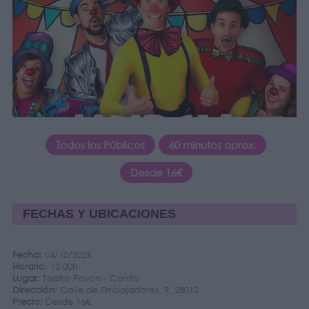
Todos los Públicos
60 minutos aprox.
Desde 16€
FECHAS Y UBICACIONES
Fecha
: 04/10/2026
Horario
: 12:00h
Lugar
: Teatro Pavón - Centro
Dirección
: Calle de Embajadores, 9, 28012
Precio
: Desde 16€