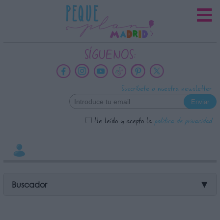
INFORMACION SOBRE LA
PROTECCIÓN DE TUS DATOS
Responsable:
SÍGUENOS:
Finalidad:
Datos tratados:
Suscríbete a nuestra newsletter
Legitimación:
Destinatarios:
He leído y acepto la
política de privacidad
Derechos:
link
Información adicional
link
Buscador
▼