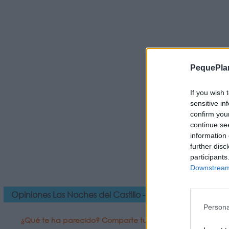
PequePla
If you wish 
sensitive in
confirm you
continue se
information 
further disc
participants
Downstream 
Opiniones Las Noches del Castillo - Cine de Verano - W
Persona
¿Qué te ha parecido? Comparte tu opinión: