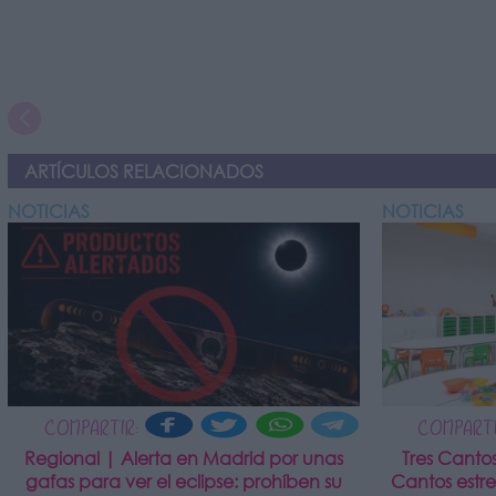
ARTÍCULOS RELACIONADOS
NOTICIAS
NOTICIAS
COMPARTIR:
COMPARTI
Regional | Alerta en Madrid por unas
Tres Canto
gafas para ver el eclipse: prohíben su
Cantos estr