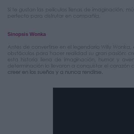
Si te gustan las películas llenas de imaginación, mú
perfecto para disfrutar en compañía.
Sinopsis Wonka
Antes de convertirse en el legendario Willy Wonka
obstáculos para hacer realidad su gran pasión: cr
esta historia llena de imaginación, humor y av
determinación lo llevaron a conquistar el corazón
creer en los sueños y a nunca rendirse.