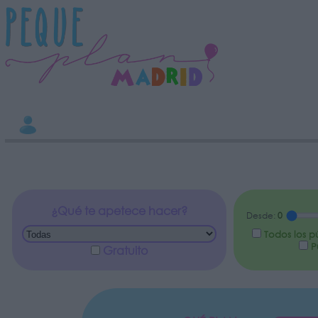
INFORMACION SOBRE LA PROTECCIÓN DE TUS DATOS
Responsable:
Finalidad:
Datos tratados:
Legitimación:
Destinatarios:
Derechos:
Información adicional
link
¿Qué te apetece hacer?
Desde:
0
Todos los p
Pú
Gratuito