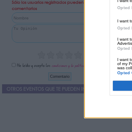
I want t
Sólo los usuarios registrados pueden escribir
Opted 
comentarios
I want t
Opted 
I want 
Advertis
Opted 
I want t
of my P
He leído y acepto las
condiciones y la política de privacidad
was col
Opted 
OTROS EVENTOS QUE TE PUEDEN INTERESAR