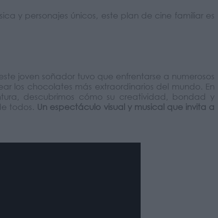
sica y personajes únicos, este plan de cine familiar es
, este joven soñador tuvo que enfrentarse a numerosos
ear los chocolates más extraordinarios del mundo. En
entura, descubrimos cómo su creatividad, bondad y
 de todos.
Un espectáculo visual y musical que invita a