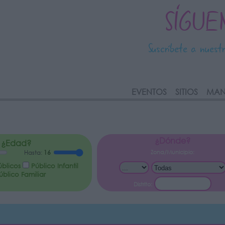
SÍGUE
Suscríbete a nuest
link
EVENTOS
SITIOS
MAN
¿Dónde?
¿Edad?
Zona/Municipio:
Hasta:
16
úblicos
Público Infantil
blico Familiar
Distrito: