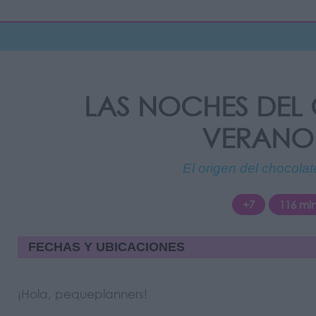
LAS NOCHES DEL C
VERANO
El origen del chocola
+7
116 mi
FECHAS Y UBICACIONES
¡Hola, pequeplanners!