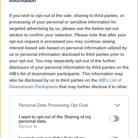
Information
If you wish to opt-out of the sale, sharing to third parties, or
processing of your personal or sensitive information for
targeted advertising by us, please use the below opt-out
section to confirm your selection. Please note that after your
Créditos –
‘Super agente Hitpig’
opt-out request is processed you may continue seeing
Título original:
Hitpig!
interest-based ads based on personal information utilized by
Dirección:
Cinzia Angelini, David Feiss
us or personal information disclosed to third parties prior to
Guion:
David Rosenbaum, Tyler Werrin
your opt-out. You may separately opt-out of the further
Voces originales:
Jason Sudeikis, Lilly Singh, Rainn
disclosure of your personal information by third parties on the
Wilson, Andy Serkis, Lorraine Ashbourne, Shelby
IAB’s list of downstream participants. This information may
Young, RuPaul, Anitta, Charlie Adler, Hannah
also be disclosed by us to third parties on the
IAB’s List of
Gadsby, Flavor Flav y Dave Rosenbaum
Downstream Participants
that may further disclose it to other
Música:
Isabella Summers
third parties.
Fotografía / Animación:
Olaf Skjenna
Distribución:
Cinemaran
Personal Data Processing Opt Outs
COMPARTIR:
I want to opt-out of the Sharing of my
personal data.
Opted In
Opiniones Cine Familiar – Super agente Hitpig
I want to opt-out of the Sale of my