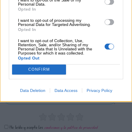
Personal Data.
Opted In
0 Valoraciones
I want to opt-out of processing my
Personal Data for Targeted Advertising.
Opted In
I want to opt-out of Collection, Use,
Retention, Sale, and/or Sharing of my
Personal Data that Is Unrelated with the
Purposes for which it was collected.
Opted Out
¿Qué te ha parecido? Comparte tu opinión:
CONFIRM
Sólo los usuarios registrados pueden escribir comentarios
Data Deletion
Data Access
Privacy Policy
He leído y acepto las
condiciones y la política de privacidad