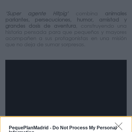
‘Super agente Hitpig’
combina
animales
parlantes, persecuciones, humor, amistad y
grandes dosis de aventura
, construyendo una
historia pensada para que pequeños y mayores
acompañen a sus protagonistas en una misión
que no deja de sumar sorpresas.
PequePlanMadrid -
Do Not Process My Personal