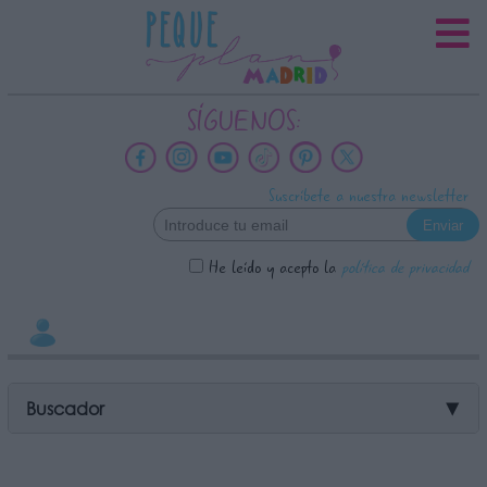
INFORMACION SOBRE LA
PROTECCIÓN DE TUS DATOS
Responsable:
SÍGUENOS:
Finalidad:
Datos tratados:
Suscríbete a nuestra newsletter
Legitimación:
Destinatarios:
He leído y acepto la
política de privacidad
Derechos:
link
Información adicional
link
Buscador
▼