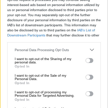
La proyección forma parte del ciclo
‘Verano en
Japón’
, una programación que acerca a las
interest-based ads based on personal information utilized by
familias algunas de las películas más destacadas
us or personal information disclosed to third parties prior to
de la animación japonesa contemporánea.
your opt-out. You may separately opt-out of the further
disclosure of your personal information by third parties on the
IAB’s list of downstream participants. This information may
Si en casa disfrutáis de las historias que mezclan
also be disclosed by us to third parties on the
IAB’s List of
emoción, misterio y personajes inolvidables, esta
Downstream Participants
that may further disclose it to other
película ofrece una experiencia cinematográfica
third parties.
llena de matices para compartir en familia.
Personal Data Processing Opt Outs
I want to opt-out of the Sharing of my
Dirección: Hiromasa Yonebayashi
personal data.
Título original: Omoide no Mânî
Opted In
COMPARTIR:
I want to opt-out of the Sale of my
Personal Data.
Opted In
I want to opt-out of processing my
Personal Data for Targeted Advertising.
Opted In