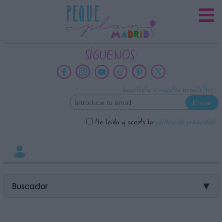
INFORMACION SOBRE LA
PROTECCIÓN DE TUS DATOS
Responsable:
SÍGUENOS:
Finalidad:
Datos tratados:
Suscríbete a nuestra newsletter
Legitimación:
Destinatarios:
He leído y acepto la
política de privacidad
Derechos:
link
Información adicional
link
Buscador
▼