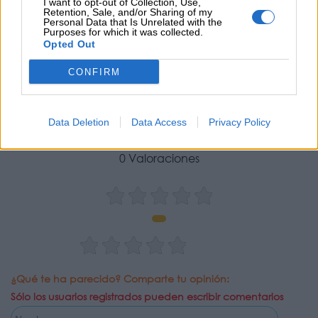
I want to opt-out of Collection, Use,
Retention, Sale, and/or Sharing of my
Personal Data that Is Unrelated with the
Purposes for which it was collected.
Opted Out
CONFIRM
Opiniones Cineteca en Familia - El recuerdo de
Marnie
Data Deletion
Data Access
Privacy Policy
0 Valoraciones
¿Qué te ha parecido? Comparte tu opinión:
Sólo los usuarios registrados pueden escribir comentarios