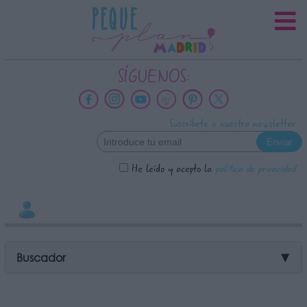
INFORMACION SOBRE LA
PROTECCIÓN DE TUS DATOS
Responsable:
SÍGUENOS:
Finalidad:
Datos tratados:
Suscríbete a nuestra newsletter
Legitimación:
Destinatarios:
He leído y acepto la
política de privacidad
Derechos:
link
Información adicional
link
Buscador
▼