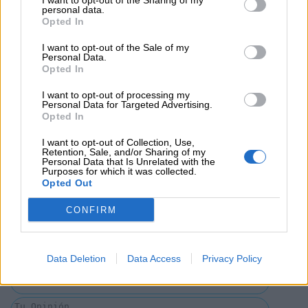
I want to opt-out of the Sharing of my
personal data.
Opted In
I want to opt-out of the Sale of my
Personal Data.
Opted In
Opiniones Cineteca en Familia - Recuerdos del ayer
I want to opt-out of processing my
Personal Data for Targeted Advertising.
Opted In
0 Valoraciones
I want to opt-out of Collection, Use,
Retention, Sale, and/or Sharing of my
Personal Data that Is Unrelated with the
Purposes for which it was collected.
Opted Out
CONFIRM
¿Qué te ha parecido? Comparte tu opinión:
Data Deletion
Data Access
Privacy Policy
Sólo los usuarios registrados pueden escribir comentarios