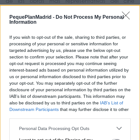
de las obras más representativas del cine
japonés de animación.
PequePlanMadrid -
Do Not Process My Personal
Information
Si en casa disfrutáis descubriendo películas de
animación que van más allá de la aventura y el
If you wish to opt-out of the sale, sharing to third parties, or
humor, esta es una oportunidad para acercarse
processing of your personal or sensitive information for
a uno de los títulos más reconocidos de Isao
targeted advertising by us, please use the below opt-out
Takahata.
section to confirm your selection. Please note that after your
opt-out request is processed you may continue seeing
interest-based ads based on personal information utilized by
Dirección: Isao Takahata
us or personal information disclosed to third parties prior to
Título original: Omoide Poro Poro
your opt-out. You may separately opt-out of the further
disclosure of your personal information by third parties on the
COMPARTIR:
IAB’s list of downstream participants. This information may
also be disclosed by us to third parties on the
IAB’s List of
Downstream Participants
that may further disclose it to other
third parties.
Personal Data Processing Opt Outs