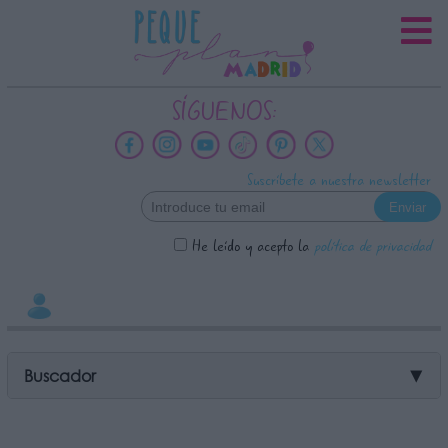
INFORMACION SOBRE LA
PROTECCIÓN DE TUS DATOS
Responsable:
SÍGUENOS:
Finalidad:
Datos tratados:
Suscríbete a nuestra newsletter
Legitimación:
Destinatarios:
He leído y acepto la
política de privacidad
Derechos:
link
Información adicional
link
Buscador
▼