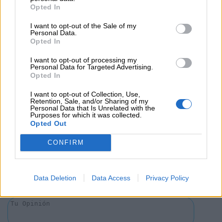
COMPARTIR:
Opted In
I want to opt-out of the Sale of my
Opiniones Club de Creadores Infantil – Viajeros entre
Personal Data.
Opted In
Historias
I want to opt-out of processing my
Personal Data for Targeted Advertising.
0 Valoraciones
Opted In
I want to opt-out of Collection, Use,
Retention, Sale, and/or Sharing of my
Personal Data that Is Unrelated with the
Purposes for which it was collected.
Opted Out
CONFIRM
¿Qué te ha parecido? Comparte tu opinión:
Sólo los usuarios registrados pueden escribir comentarios
Data Deletion
Data Access
Privacy Policy