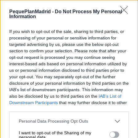
PequePlanMadrid -
Do Not Process My Personal
Information
Si en casa triunfan los libros de aventuras, las
historias fantásticas y las actividades donde la
If you wish to opt-out of the sale, sharing to third parties, or
imaginación tiene mucho espacio, este club
processing of your personal or sensitive information for
puede ser una forma muy divertida de seguir
targeted advertising by us, please use the below opt-out
explorando la lectura desde el juego y la
section to confirm your selection. Please note that after your
creatividad.
opt-out request is processed you may continue seeing
Más información
Imparte
: Teresa Corchete. Especialista en
interest-based ads based on personal information utilized by
promoción de la lectura, con una amplia
us or personal information disclosed to third parties prior to
trayectoria en diseño y
your opt-out. You may separately opt-out of the further
ejecución de programas dirigidos a primeras
disclosure of your personal information by third parties on the
edades y familias.
IAB’s list of downstream participants. This information may
Público
: de 7 a 10 años sin acompañante adulto.
also be disclosed by us to third parties on the
IAB’s List of
Matrícula
: 11€ cada sesión o 30€ las tres sesiones
Downstream Participants
that may further disclose it to other
(más gastos de gestión).
third parties.
Sólo se devolverá el importe de la matrícula en
Personal Data Processing Opt Outs
caso de que la organización cancele la
actividad.
I want to opt-out of the Sharing of my
personal data.