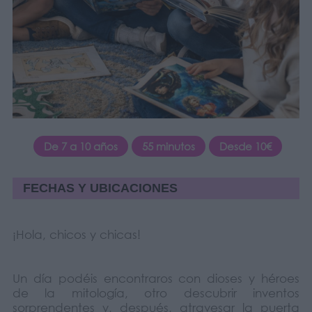
De 7 a 10 años
55 minutos
Desde 10€
FECHAS Y UBICACIONES
¡Hola, chicos y chicas!
Un día podéis encontraros con dioses y héroes
de la mitología, otro descubrir inventos
sorprendentes y, después, atravesar la puerta