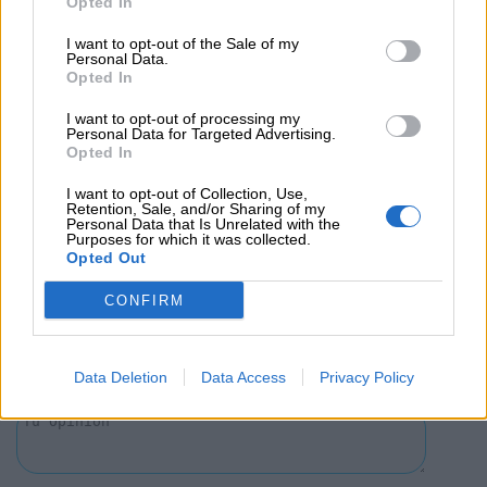
Opted In
I want to opt-out of the Sale of my
Opiniones Concierto Familiar - DREAM Experience
Personal Data.
con Borja Niso
Opted In
I want to opt-out of processing my
0 Valoraciones
Personal Data for Targeted Advertising.
Opted In
I want to opt-out of Collection, Use,
Retention, Sale, and/or Sharing of my
Personal Data that Is Unrelated with the
Purposes for which it was collected.
Opted Out
CONFIRM
¿Qué te ha parecido? Comparte tu opinión:
Sólo los usuarios registrados pueden escribir comentarios
Data Deletion
Data Access
Privacy Policy