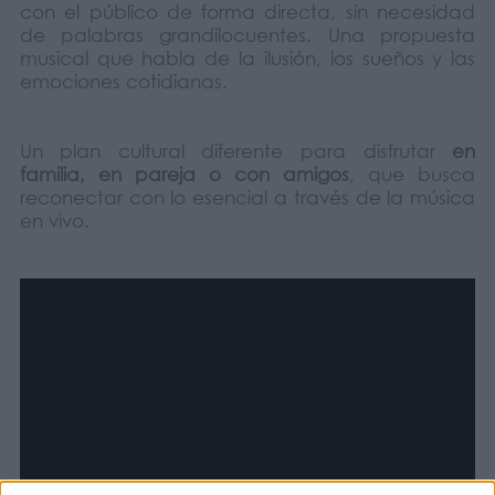
con el público de forma directa, sin necesidad
de palabras grandilocuentes. Una propuesta
musical que habla de la ilusión, los sueños y las
emociones cotidianas.
Un plan cultural diferente para disfrutar
en
familia, en pareja o con amigos
, que busca
reconectar con lo esencial a través de la música
en vivo.