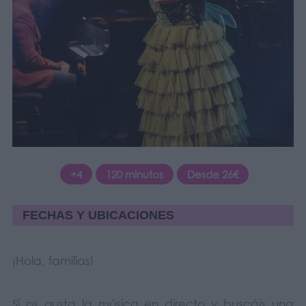
+4
120 minutos
Desde 26€
FECHAS Y UBICACIONES
¡Hola, familias!
Si os gusta la música en directo y buscáis una