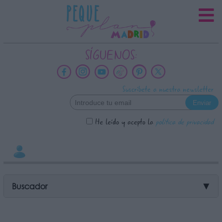
INFORMACION SOBRE LA
PROTECCIÓN DE TUS DATOS
Responsable:
SÍGUENOS:
Finalidad:
Datos tratados:
Suscríbete a nuestra newsletter
Legitimación:
Destinatarios:
He leído y acepto la
política de privacidad
Derechos:
link
Información adicional
link
Buscador
▼