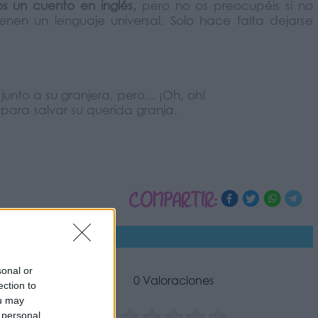
s un cuento en inglés,
pero no os preocupéis si no
en un lenguaje universal. Solo hace falta dejarse
unto a su granjera, pero... ¡Oh, oh!
ara salvar su querida granja.
COMPARTIR:
sonal or
0 Valoraciones
ection to
ou may
 personal