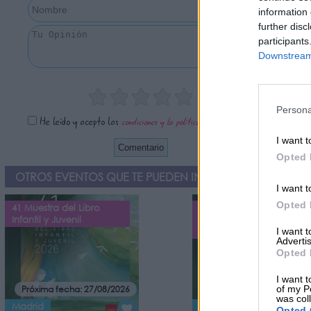
information 
further disc
participants
Downstream 
Persona
He leído y acepto las
condiciones y la política de privacidad
I want t
Opted 
OTROS EVENTOS QUE TE PUEDEN INTERESAR
I want t
Opted 
41 Muestra del Libro
Cuentacuentos 41
Infantil y Juvenil
Muestra del Libro Infantil
y Juvenil
I want 
Advertis
Opted 
I want t
Próxima fecha: 27/08/2026
Próxima fecha: 04/09/20
of my P
was col
Madrid
Madrid
Opted 