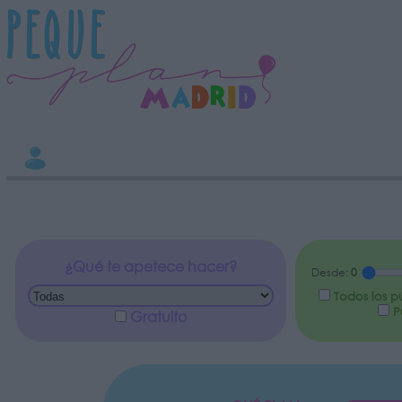
INFORMACION SOBRE LA PROTECCIÓN DE TUS DATOS
Responsable:
Finalidad:
Datos tratados:
Legitimación:
Destinatarios:
Derechos:
Información adicional
link
¿Qué te apetece hacer?
Desde:
0
Todos los p
Pú
Gratuito