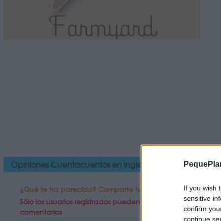
Opiniones Cuentacuentos en inglés - Farmyard
PequePla
If you wish 
¿Qué te ha parecido? Comparte tu opinión:
sensitive in
Sólo los usuarios registrados pueden escribir
confirm you
comentarios
continue se