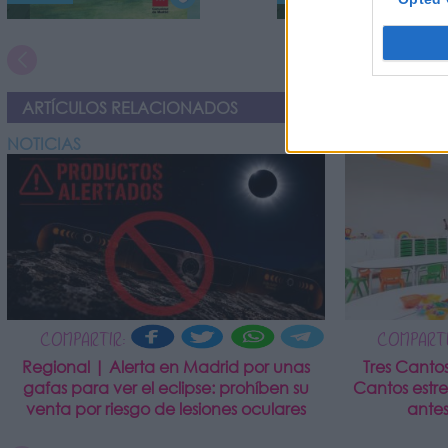
ARTÍCULOS RELACIONADOS
NOTICIAS
NOTICIAS
COMPARTIR:
COMPARTI
Regional | Alerta en Madrid por unas
Tres Canto
gafas para ver el eclipse: prohíben su
Cantos estr
venta por riesgo de lesiones oculares
antes