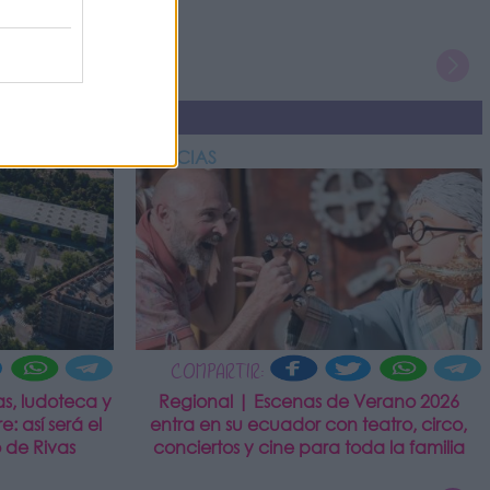
NOTICIAS
COMPARTIR:
s, ludoteca y
Regional | Escenas de Verano 2026
e: así será el
entra en su ecuador con teatro, circo,
 de Rivas
conciertos y cine para toda la familia