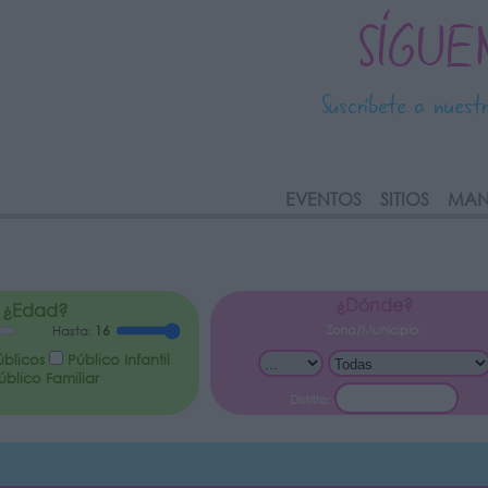
SÍGUE
Suscríbete a nuest
link
EVENTOS
SITIOS
MAN
¿Dónde?
¿Edad?
Zona/Municipio:
Hasta:
16
úblicos
Público Infantil
blico Familiar
Distrito: