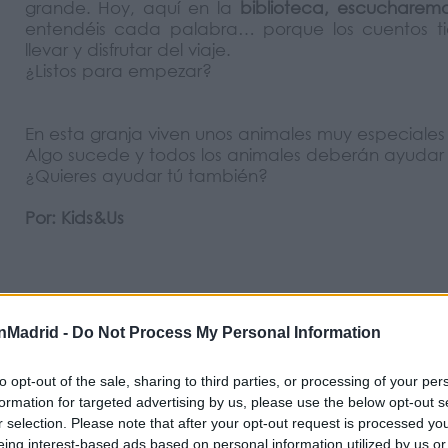
grande. Hoy, aquí en la
biblioteca, escucharemo
entendéis cada palabra… porque los cuentos tien
llevar y disfrutar del viaje.
¿Listos para empezar?
En esta granja viven unos animales muy especiales j
Algo sucede y todos los animales deberán ayudar p
¿Quieres ayudar tú también?
Por: Kids&Us
nMadrid -
Do Not Process My Personal Information
to opt-out of the sale, sharing to third parties, or processing of your per
formation for targeted advertising by us, please use the below opt-out s
r selection. Please note that after your opt-out request is processed y
eing interest-based ads based on personal information utilized by us or