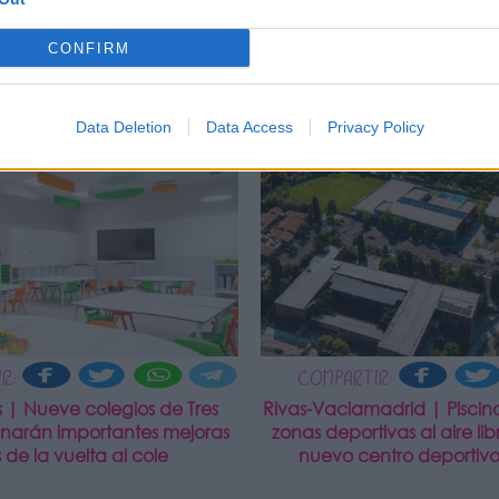
CONFIRM
Data Deletion
Data Access
Privacy Policy
NOTICIAS
R:
COMPARTIR:
s | Nueve colegios de Tres
Rivas-Vaciamadrid | Piscina
enarán importantes mejoras
zonas deportivas al aire libr
 de la vuelta al cole
nuevo centro deportivo