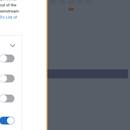
out of the
 downstream
B’s List of