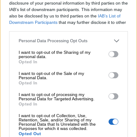
disclosure of your personal information by third parties on the
soñar despierto
IAB’s list of downstream participants. This information may
also be disclosed by us to third parties on the
IAB’s List of
Downstream Participants
that may further disclose it to other
0 Valoraciones
third parties.
Personal Data Processing Opt Outs
I want to opt-out of the Sharing of my
personal data.
Opted In
I want to opt-out of the Sale of my
¿Qué te ha parecido? Comparte tu opinión:
Personal Data.
Sólo los usuarios registrados pueden escribir comentarios
Opted In
I want to opt-out of processing my
Personal Data for Targeted Advertising.
Opted In
I want to opt-out of Collection, Use,
Retention, Sale, and/or Sharing of my
Personal Data that Is Unrelated with the
Purposes for which it was collected.
Opted Out