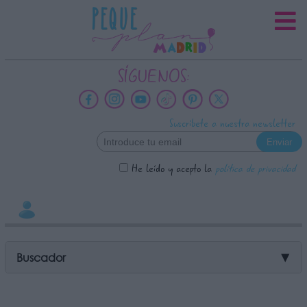
INFORMACION SOBRE LA
PROTECCIÓN DE TUS DATOS
Responsable:
SÍGUENOS:
Finalidad:
Datos tratados:
Suscríbete a nuestra newsletter
Legitimación:
Destinatarios:
He leído y acepto la
política de privacidad
Derechos:
link
Información adicional
link
Buscador
▼