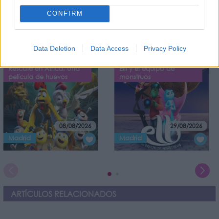
He leído y acepto las
condiciones y la política de privacidad
CONFIRM
OTROS EVENTOS QUE TE PUEDEN INTERESAR
Data Deletion
Data Access
Privacy Policy
Rescate en África. Una
Elli y el equipo de
película de huevos
monstruos
08/08/2026
29/08/2026
Madrid
Madrid
ARTÍCULOS RELACIONADOS