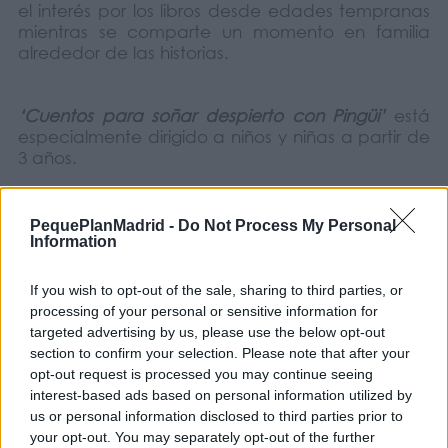
el interés por los libros desde edades tempranas
mientras se comparte un momento en familia
alrededor de las historias.
‘Cuentos para soñar despierto con Pingüi’
está
especialmente dirigido a niños y niñas a partir de
3 años.
Si en casa tenéis pequeños lectores o disfrutáis
PequePlanMadrid -
Do Not Process My Personal
compartiendo cuentos juntos, tomad nota de
Information
esta sesión para seguir descubriendo nuevas
historias.
If you wish to opt-out of the sale, sharing to third parties, or
processing of your personal or sensitive information for
targeted advertising by us, please use the below opt-out
Narración: Pingüi
section to confirm your selection. Please note that after your
opt-out request is processed you may continue seeing
COMPARTIR:
interest-based ads based on personal information utilized by
us or personal information disclosed to third parties prior to
your opt-out. You may separately opt-out of the further
Opiniones Cuentacuentos Infantil – Cuentos para