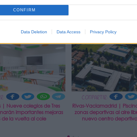
CONFIRM
Data Deletion
Data Access
Privacy Policy
NOTICIAS
R:
COMPARTIR:
s | Nueve colegios de Tres
Rivas-Vaciamadrid | Piscina
enarán importantes mejoras
zonas deportivas al aire libr
 de la vuelta al cole
nuevo centro deportivo