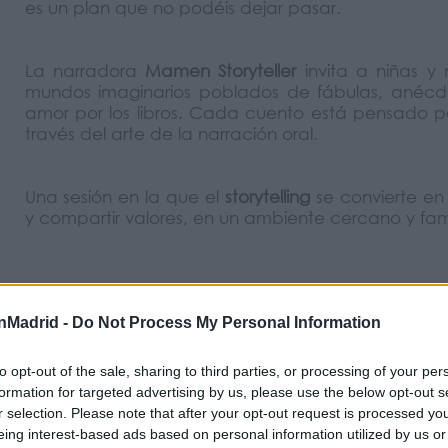
es un plan que no podéis dejar pasar.
La narradora
Mamen Storyteller
invita a niñas y 
mundos imaginarios poblados de fábulas, anécdot
amor por los libros. Cada cuento está pensado pa
través del arte de la narración oral.
Una sesión en la que el
storytelling
se convierte en
y compartir valores, en un ambiente cercano y fami
nMadrid -
Do Not Process My Personal Information
to opt-out of the sale, sharing to third parties, or processing of your per
formation for targeted advertising by us, please use the below opt-out s
r selection. Please note that after your opt-out request is processed y
eing interest-based ads based on personal information utilized by us or