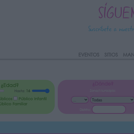
SÍGUE
Suscríbete a nuest
link
EVENTOS
SITIOS
MAN
¿Dónde?
¿Edad?
Zona/Municipio:
Hasta:
16
úblicos
Público Infantil
blico Familiar
Distrito: