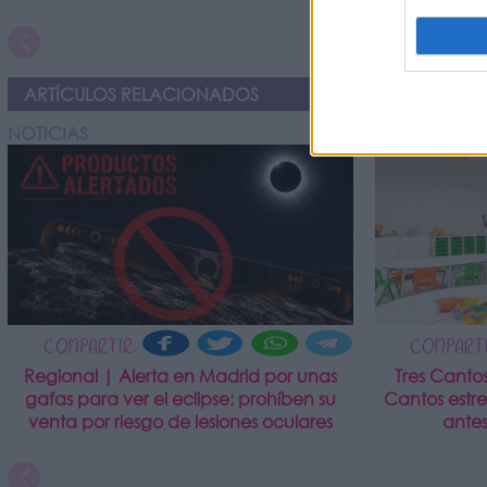
ARTÍCULOS RELACIONADOS
NOTICIAS
NOTICIAS
COMPARTIR:
COMPARTI
Regional | Alerta en Madrid por unas
Tres Canto
gafas para ver el eclipse: prohíben su
Cantos estr
venta por riesgo de lesiones oculares
antes