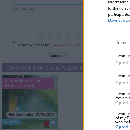
information 
further disc
participants
Downstream 
Persona
He leído y acepto las
condiciones y la política de privacidad
I want t
Opted 
OTROS EVENTOS QUE TE PUEDEN INTERESAR
I want t
41 Muestra del Libro
Opted 
Infantil y Juvenil
I want 
Advertis
Opted 
I want t
Próxima fecha: 27/08/2026
of my P
Madrid
was col
Opted 