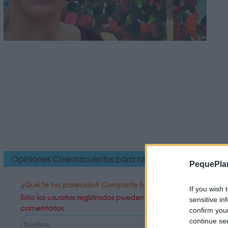
Opiniones Cuentacuentos para niños - Animaladas
PequePla
¿Qué te ha parecido? Comparte tu opinión:
If you wish 
Sólo los usuarios registrados pueden escribir
sensitive in
comentarios
confirm you
continue se