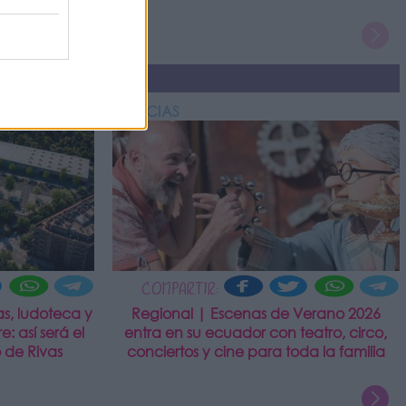
NOTICIAS
COMPARTIR:
s, ludoteca y
Regional | Escenas de Verano 2026
e: así será el
entra en su ecuador con teatro, circo,
 de Rivas
conciertos y cine para toda la familia