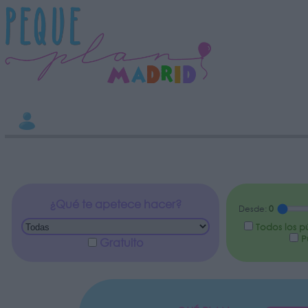
INFORMACION SOBRE LA PROTECCIÓN DE TUS DATOS
Responsable:
Finalidad:
Datos tratados:
Legitimación:
Destinatarios:
Derechos:
Información adicional
link
¿Qué te apetece hacer?
Desde:
0
Todos los p
Pú
Gratuito