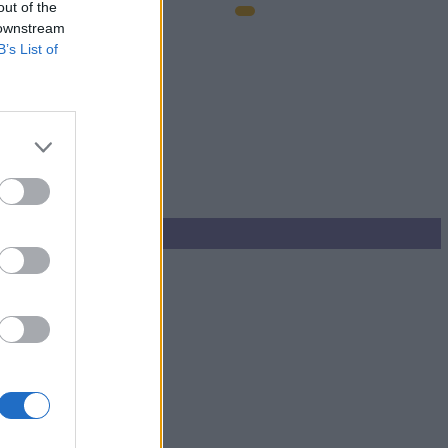
out of the
 downstream
B’s List of