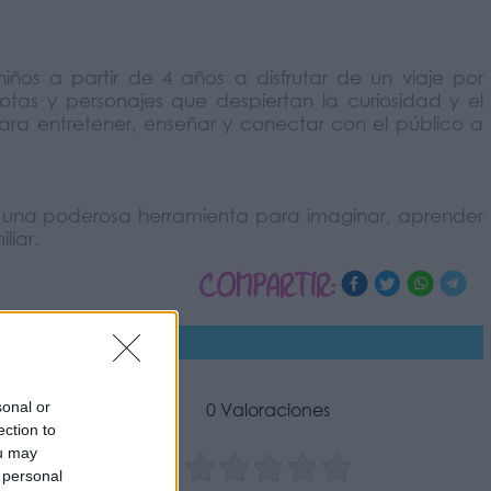
niños a partir de 4 años a disfrutar de un viaje por
as y personajes que despiertan la curiosidad y el
ra entretener, enseñar y conectar con el público a
 una poderosa herramienta para imaginar, aprender
liar.
COMPARTIR:
sonal or
0 Valoraciones
ection to
ou may
 personal