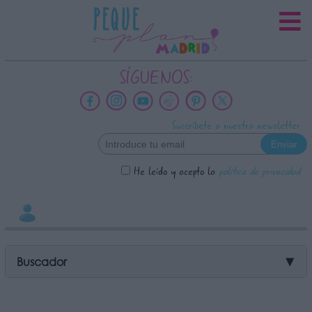
INFORMACION SOBRE LA
PROTECCIÓN DE TUS DATOS
Responsable:
SÍGUENOS:
Finalidad:
Datos tratados:
Suscríbete a nuestra newsletter
Legitimación:
Destinatarios:
He leído y acepto la
política de privacidad
Derechos:
link
Información adicional
link
Buscador
▼