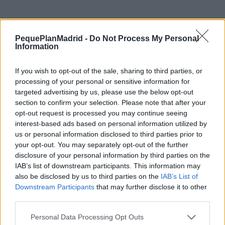
Cuentacuentos a cargo de Alicia Cuenteando.
PequePlanMadrid -
Do Not Process My Personal
COMPARTIR:
Information
If you wish to opt-out of the sale, sharing to third parties, or
Opiniones Cuentacuentos para niños - Otoño de
processing of your personal or sensitive information for
Cuentos
targeted advertising by us, please use the below opt-out
section to confirm your selection. Please note that after your
0 Valoraciones
opt-out request is processed you may continue seeing
interest-based ads based on personal information utilized by
us or personal information disclosed to third parties prior to
your opt-out. You may separately opt-out of the further
disclosure of your personal information by third parties on the
IAB’s list of downstream participants. This information may
also be disclosed by us to third parties on the
IAB’s List of
Downstream Participants
that may further disclose it to other
third parties.
¿Qué te ha parecido? Comparte tu opinión:
Sólo los usuarios registrados pueden escribir comentarios
Personal Data Processing Opt Outs