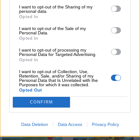
I want to opt-out of the Sharing of my
personal data.
Opted In
I want to opt-out of the Sale of my
Personal Data.
Opted In
I want to opt-out of processing my
He leído y acepto las
condiciones y la política de privacidad
Personal Data for Targeted Advertising.
Opted In
I want to opt-out of Collection, Use,
Retention, Sale, and/or Sharing of my
OTROS EVENTOS QUE TE PUEDEN INTERESAR
Personal Data that Is Unrelated with the
Purposes for which it was collected.
Opted Out
41 Muestra del Libro
Rescate en África. Una
Infantil y Juvenil
película de huevos
CONFIRM
Data Deletion
Data Access
Privacy Policy
Próxima fecha: 27/08/2026
08/08/2026
Madrid
Madrid