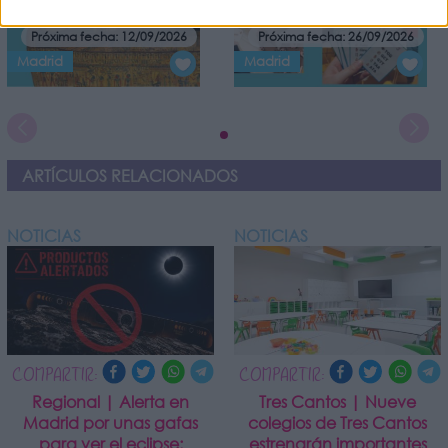
Próxima fecha: 12/09/2026
Próxima fecha: 26/09/2026
Madrid
Madrid
ARTÍCULOS RELACIONADOS
NOTICIAS
NOTICIAS
COMPARTIR:
COMPARTIR:
Regional | Alerta en
Tres Cantos | Nueve
Madrid por unas gafas
colegios de Tres Cantos
para ver el eclipse:
estrenarán importantes