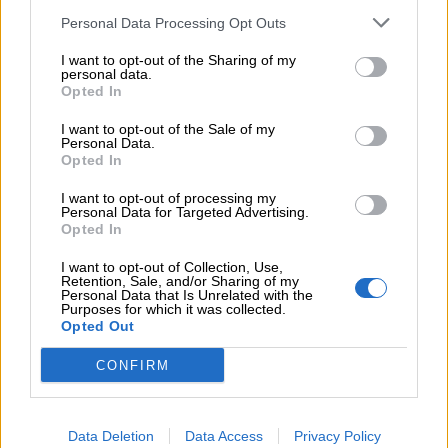
Personal Data Processing Opt Outs
¿Qué te ha parecido? Comparte tu opinión:
Sólo los usuarios registrados pueden escribir comentarios
I want to opt-out of the Sharing of my
personal data.
Opted In
I want to opt-out of the Sale of my
Personal Data.
Opted In
I want to opt-out of processing my
Personal Data for Targeted Advertising.
Opted In
He leído y acepto las
condiciones y la política de privacidad
I want to opt-out of Collection, Use,
Retention, Sale, and/or Sharing of my
Personal Data that Is Unrelated with the
Purposes for which it was collected.
OTROS EVENTOS QUE TE PUEDEN INTERESAR
Opted Out
CONFIRM
Un viaje al interior de la
El enigma de la Tumba
materia: descubre los
14: Expedición Almería
misterios del pasado
2026
Data Deletion
Data Access
Privacy Policy