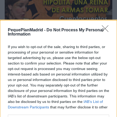
PequePlanMadrid -
Do Not Process My Personal
Information
If you wish to opt-out of the sale, sharing to third parties, or
processing of your personal or sensitive information for
Opiniones Cuentos con Historia en el MAN - Hipólita,
targeted advertising by us, please use the below opt-out
una reina de armas tomar
section to confirm your selection. Please note that after your
opt-out request is processed you may continue seeing
interest-based ads based on personal information utilized by
0 Valoraciones
us or personal information disclosed to third parties prior to
your opt-out. You may separately opt-out of the further
disclosure of your personal information by third parties on the
IAB’s list of downstream participants. This information may
also be disclosed by us to third parties on the
IAB’s List of
Downstream Participants
that may further disclose it to other
third parties.