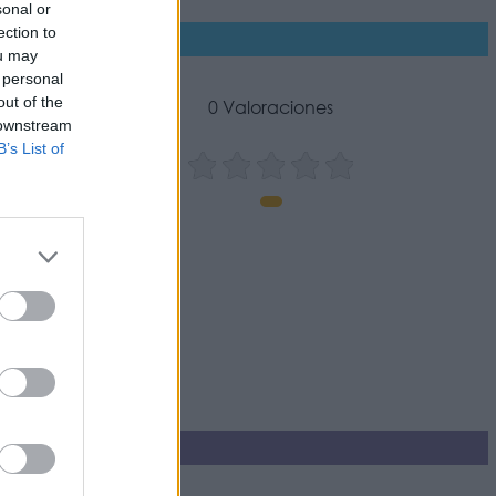
sonal or
ection to
ou may
 personal
out of the
0 Valoraciones
 downstream
B’s List of