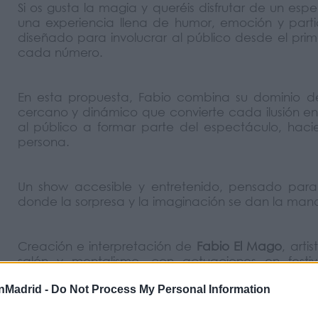
Si os gusta la magia y queréis disfrutar de un esp
una experiencia llena de humor, emoción y part
diseñado para involucrar al público desde el pri
cada número.
En esta propuesta, Fabio combina su dominio 
cercano y dinámico que convierte cada ilusión en a
al público a formar parte del espectáculo, hac
persona.
Un show accesible y entretenido, pensado para d
donde la sorpresa y la imaginación se dan la mano 
Creación e interpretación de
Fabio El Mago
, art
salón y mentalismo, con actuaciones en festiv
Volkswagen, Audi e Ibercaja.
nMadrid -
Do Not Process My Personal Information