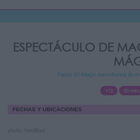
ESPECTÁCULO DE MAG
MÁG
Fabio El Mago transforma la rea
+12
50 min
FECHAS Y UBICACIONES
¡Hola, familias!