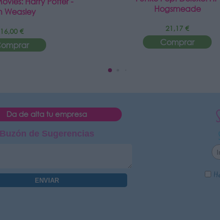
vies: Harry Potter -
Hogsmeade
n Weasley
21,17 €
16,00 €
Comprar
omprar
Da de alta tu empresa
Buzón de Sugerencias
He