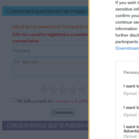
If you wish 
sensitive in
Opiniones Espectáculo de magia y humor - Sueños Má
confirm you
continue se
¿Qué te ha parecido? Comparte tu opinión:
information 
Sólo los usuarios registrados pueden escribir
further disc
comentarios
participants
Downstream 
Persona
I want t
Opted 
He leído y acepto las
condiciones y la política de privacidad
I want t
Opted 
OTROS EVENTOS QUE TE PUEDEN INTERESAR
I want 
Advertis
Opted 