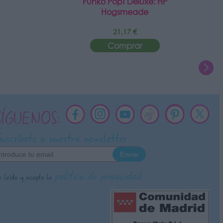
Funko Pop! Deluxe: HP
Hogsmeade
21,17 €
Comprar
SÍGUENOS:
Suscríbete a nuestra newsletter
política de privacidad
 leído y acepto la