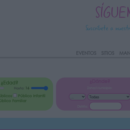
SÍGUE
Suscríbete a nuest
link
EVENTOS
SITIOS
MAN
¿Dónde?
¿Edad?
Zona/Municipio:
Hasta:
16
úblicos
Público Infantil
blico Familiar
Distrito: