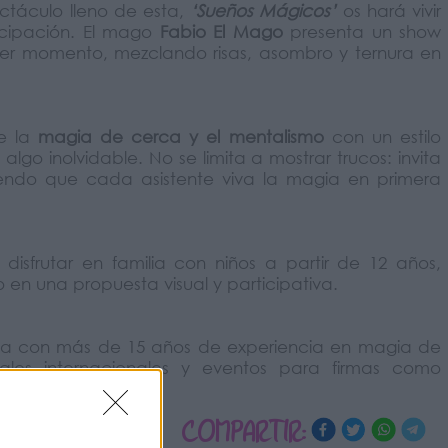
ectáculo lleno de esta,
‘Sueños Mágicos’
os hará vivir
icipación. El mago
Fabio El Mago
presenta un show
mer momento, mezclando risas, asombro y ternura en
de la
magia de cerca y el mentalismo
con un estilo
lgo inolvidable. No se limita a mostrar trucos: invita
iendo que cada asistente viva la magia en primera
isfrutar en familia con niños a partir de 12 años,
en una propuesta visual y participativa.
ista con más de 15 años de experiencia en magia de
ales internacionales y eventos para firmas como
COMPARTIR: