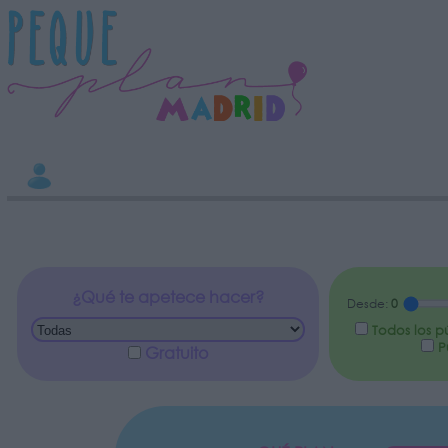
INFORMACION SOBRE LA PROTECCIÓN DE TUS DATOS
Responsable:
Finalidad:
Datos tratados:
Legitimación:
Destinatarios:
Derechos:
Información adicional
link
¿Qué te apetece hacer?
Desde:
0
Todos los p
Pú
Gratuito