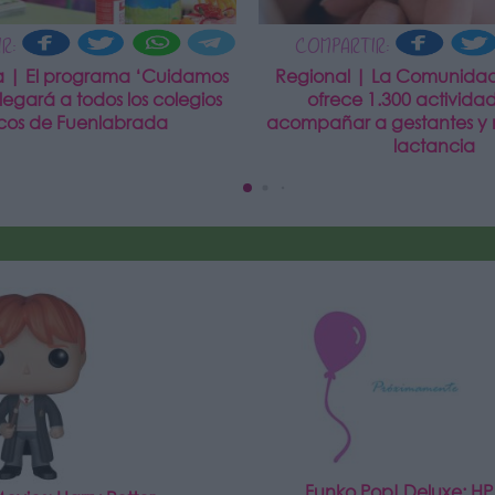
R:
COMPARTIR:
 | El programa ‘Cuidamos
Regional | La Comunida
llegará a todos los colegios
ofrece 1.300 activida
icos de Fuenlabrada
acompañar a gestantes y 
lactancia
Funko Pop! Deluxe: HP