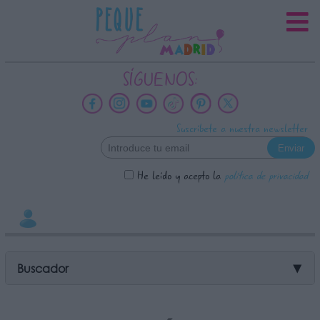
INFORMACION SOBRE LA
PROTECCIÓN DE TUS DATOS
Responsable:
SÍGUENOS:
Finalidad:
Datos tratados:
Suscríbete a nuestra newsletter
Legitimación:
Destinatarios:
He leído y acepto la
política de privacidad
Derechos:
link
Información adicional
link
Buscador
▼