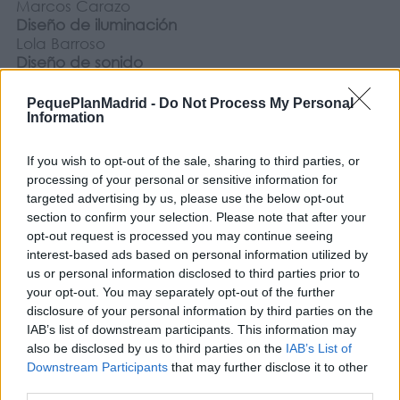
Marcos Carazo
Diseño de iluminación
Lola Barroso
Diseño de sonido
Mario Páramo
Técnicos en gira
PequePlanMadrid -
Do Not Process My Personal
Álex Vela
Information
Carlos Andrés Mozo
Diseño de vestuario
If you wish to opt-out of the sale, sharing to third parties, or
Tatiana de Sarabia
processing of your personal or sensitive information for
Coreógrafo
targeted advertising by us, please use the below opt-out
Carlos Chamorro
section to confirm your selection. Please note that after your
Diseño y realización de audiovisuales
opt-out request is processed you may continue seeing
Leo Lapeña
interest-based ads based on personal information utilized by
¿Qué es la Red de Teatros de la Comunidad de
us or personal information disclosed to third parties prior to
Madrid?
your opt-out. You may separately opt-out of the further
La Red de Teatros es una iniciativa de la
disclosure of your personal information by third parties on the
Comunidad de Madrid para garantizar una
IAB’s list of downstream participants. This information may
programación de artes escénicas y música
also be disclosed by us to third parties on the
IAB’s List of
estable en los teatros y auditorios municipales.
Downstream Participants
that may further disclose it to other
La Red está compuesta por 71 municipios, que
third parties.
cuentan con el apoyo económico de la