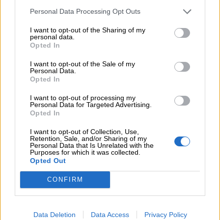
Consejería de Cultura, Turismo y Deporte. Al
Personal Data Processing Opt Outs
compartir los recursos, ciudades grandes y
pueblos pequeños pueden disfrutar de los
I want to opt-out of the Sharing of my
personal data.
mismos espectáculos.
Opted In
Una comisión, compuesta por programadores
municipales y las asesorías especializadas de la
I want to opt-out of the Sale of my
Consejería de Cultura, Turismo y Deporte,
Personal Data.
Opted In
selecciona una serie de proyectos siguiendo unos
criterios estrictos de calidad.
I want to opt-out of processing my
La media de funciones representadas en nuestra
Personal Data for Targeted Advertising.
Comunidad gracias a la Red de Teatros, ronda
Opted In
las 800 anuales, de las que pueden disfrutar los
I want to opt-out of Collection, Use,
ciudadanos en los más de 71 espacios escénicos
Retention, Sale, and/or Sharing of my
asociados a la Red.
Personal Data that Is Unrelated with the
Purposes for which it was collected.
Creada hace más de 30 años, la Red de Teatros
Opted Out
supone un ejemplo de colaboración institucional
entre los municipios y la Comunidad de Madrid.
CONFIRM
COMPARTIR:
Data Deletion
Data Access
Privacy Policy