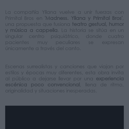
La compañía Yllana vuelve a unir fuerzas con
Primital Bros en
'Madness. Yllana y Primital Bros'
,
una propuesta que fusiona
teatro gestual, humor
y música
a cappella
. La historia se sitúa en un
singular centro psiquiátrico, donde cuatro
pacientes muy peculiares se expresan
únicamente a través del canto.
Escenas surrealistas y canciones que viajan por
estilos y épocas muy diferentes, esta obra invita
al público a dejarse llevar por una
experiencia
escénica poco convencional
, llena de ritmo,
originalidad y situaciones inesperadas.