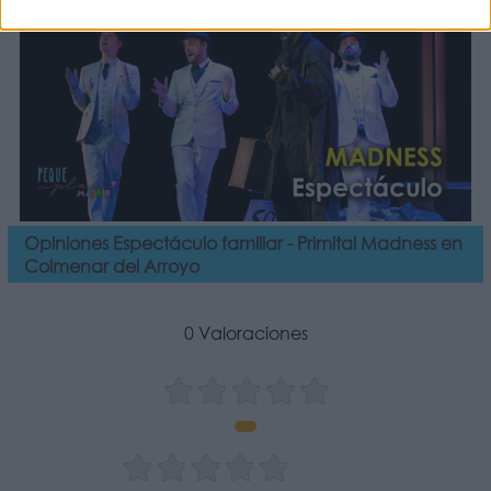
Opiniones Espectáculo familiar - Primital Madness en
Colmenar del Arroyo
0 Valoraciones