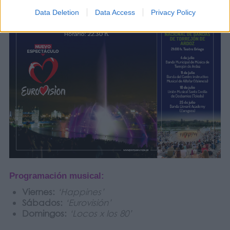
Data Deletion
Data Access
Privacy Policy
Programación musical:
Viernes:
‘Happines’
Sábados:
‘Eurovisión’
Domingos:
‘Locos x los 80’