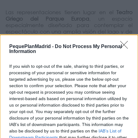
Las representaciones tienen lugar en el
Teatro
Griego del Parque Europa
, un espacio
especialmente diseñado para contemplar el
espectáculo con una amplia visión del lago y de
la fuente principal. Su entorno, junto a algunas de
las réplicas monumentales más conocidas del
PequePlanMadrid -
Do Not Process My Personal
parque, crea un escenario especialmente
Information
atractivo cuando cae la noche.
If you wish to opt-out of the sale, sharing to third parties, or
processing of your personal or sensitive information for
Con el regreso de
‘Espectáculo Fuente’
, el
targeted advertising by us, please use the below opt-out
Parque Europa vuelve a convertirse en uno de los
section to confirm your selection. Please note that after your
puntos de encuentro más destacados del
opt-out request is processed you may continue seeing
verano para familias, vecinos y visitantes que
interest-based ads based on personal information utilized by
buscan una actividad gratuita para disfrutar al
us or personal information disclosed to third parties prior to
aire libre.
your opt-out. You may separately opt-out of the further
disclosure of your personal information by third parties on the
IAB’s list of downstream participants. This information may
Si todavía no lo habéis visto o queréis descubrir la
also be disclosed by us to third parties on the
IAB’s List of
nueva propuesta inspirada en Eurovisión, esta
Downstream Participants
that may further disclose it to other