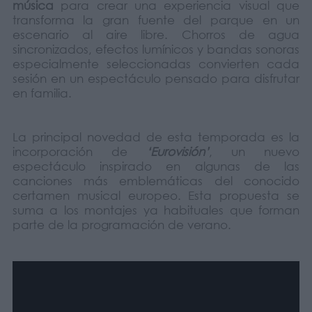
música
para crear una experiencia visual que
transforma la gran fuente del parque en un
escenario al aire libre. Chorros de agua
sincronizados, efectos lumínicos y bandas sonoras
especialmente seleccionadas convierten cada
sesión en un espectáculo pensado para disfrutar
en familia.
La principal novedad de esta temporada es la
incorporación de
‘Eurovisión’
, un nuevo
espectáculo inspirado en algunas de las
canciones más emblemáticas del conocido
certamen musical europeo. Esta propuesta se
suma a los montajes ya habituales que forman
parte de la programación de verano.