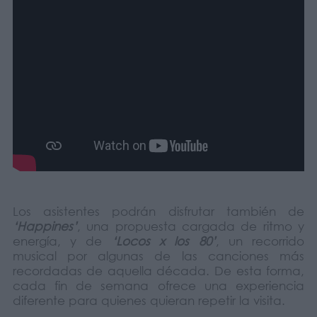
Los asistentes podrán disfrutar también de
‘Happines’
, una propuesta cargada de ritmo y
energía, y de
‘Locos x los 80’
, un recorrido
musical por algunas de las canciones más
recordadas de aquella década. De esta forma,
cada fin de semana ofrece una experiencia
diferente para quienes quieran repetir la visita.