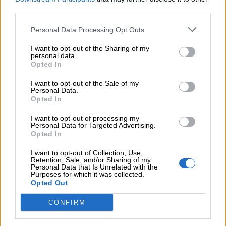
puede ser una buena ocasión para planificar
third parties.
una noche diferente en familia.
Personal Data Processing Opt Outs
¡Consult ala programación
I want to opt-out of the Sharing of my
personal data.
completa de las noches de
Opted In
verano en el Parque Europa!
I want to opt-out of the Sale of my
Personal Data.
Opted In
I want to opt-out of processing my
Personal Data for Targeted Advertising.
Opted In
I want to opt-out of Collection, Use,
Retention, Sale, and/or Sharing of my
Personal Data that Is Unrelated with the
Purposes for which it was collected.
Opted Out
CONFIRM