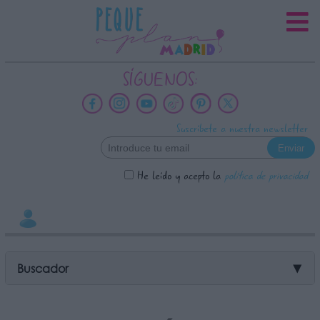
INFORMACION SOBRE LA
PROTECCIÓN DE TUS DATOS
Responsable:
SÍGUENOS:
Finalidad:
Datos tratados:
Suscríbete a nuestra newsletter
Legitimación:
Destinatarios:
He leído y acepto la
política de privacidad
Derechos:
link
Información adicional
link
Buscador
▼