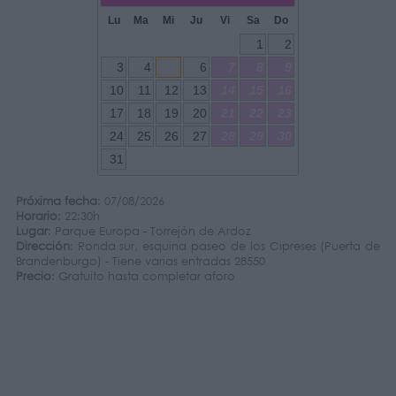
Lu
Ma
Mi
Ju
Vi
Sa
Do
1
2
3
4
5
6
7
8
9
10
11
12
13
14
15
16
17
18
19
20
21
22
23
24
25
26
27
28
29
30
31
Próxima fecha
: 07/08/2026
Horario
: 22:30h
Lugar
: Parque Europa - Torrejón de Ardoz
Dirección
: Ronda sur, esquina paseo de los Cipreses (Puerta de
Brandenburgo) - Tiene varias entradas 28550
Precio
: Gratuito hasta completar aforo