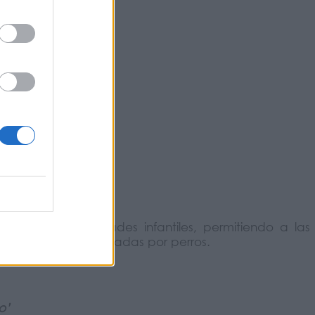
st)
sa
’
ninas y actividades infantiles, permitiendo a las
 de trabajo desarrolladas por perros.
o’