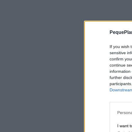
PequePla
If you wish 
sensitive in
confirm you
continue se
information 
further disc
participants
Downstream 
Persona
I want t