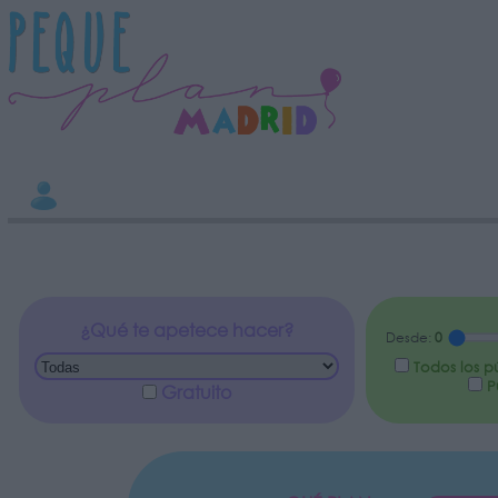
INFORMACION SOBRE LA PROTECCIÓN DE TUS DATOS
Responsable:
Finalidad:
Datos tratados:
Legitimación:
Destinatarios:
Derechos:
Información adicional
link
¿Qué te apetece hacer?
Desde:
0
Todos los p
Pú
Gratuito