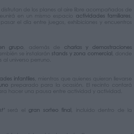
disfrutan de los planes al aire libre acompañados de
eunirá en un mismo espacio
actividades familiares
,
pasar el día entre juegos, exhibiciones y encuentros
 en grupo
, además de
charlas y demostraciones
ambién se instalarán
stands y zona comercial
, donde
 al universo perruno.
ades infantiles
, mientras que quienes quieran llevarse
runo
preparado para la ocasión. El recinto contará
ra hacer una pausa entre actividad y actividad.
t’
será el
gran sorteo final
, incluido dentro de la