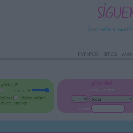
SÍGUE
Suscríbete a nuest
link
EVENTOS
SITIOS
MAN
¿Dónde?
¿Edad?
Zona/Municipio:
Hasta:
16
úblicos
Público Infantil
blico Familiar
Distrito: