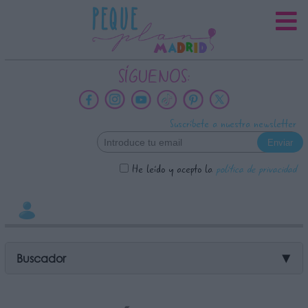
INFORMACION SOBRE LA
PROTECCIÓN DE TUS DATOS
Responsable:
SÍGUENOS:
Finalidad:
Datos tratados:
Suscríbete a nuestra newsletter
Legitimación:
Destinatarios:
He leído y acepto la
política de privacidad
Derechos:
link
Información adicional
link
Buscador
▼