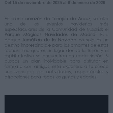
Del 15 de noviembre de 2025 al 6 de enero de 2026
En pleno
corazón de Torrejón de Ardoz
, se alza
uno de los eventos navideños más
espectaculares de la Comunidad de Madrid: el
Parque Mágicas Navidades de Madrid
. Este
parque
temático de la Navidad
no solo es un
destino imprescindible para los amantes de estas
fechas, sino que es un lugar donde la ilusión y el
espíritu festivo se encuentran en cada rincón. Si
buscas un plan inolvidable para disfrutar en
familia o con amigos, esta experiencia te ofrece
una variedad de actividades, espectáculos y
atracciones para todos los gustos y edades.