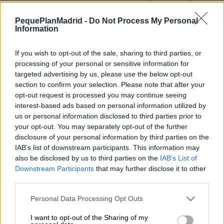
cubierto de 2.000 m² con actuaciones en directo.
Dulces típicos, street food navideño y sabores del
PequePlanMadrid -
Do Not Process My Personal
mundo se distribuyen por todo el parque para
Information
deleitar a los visitantes.
If you wish to opt-out of the sale, sharing to third parties, or
processing of your personal or sensitive information for
Bosque de estrellas
targeted advertising by us, please use the below opt-out
Un paseo iluminado por figuras de estrellas que
section to confirm your selection. Please note that after your
envuelve el recorrido en un ambiente de
opt-out request is processed you may continue seeing
ensueño.
interest-based ads based on personal information utilized by
us or personal information disclosed to third parties prior to
your opt-out. You may separately opt-out of the further
disclosure of your personal information by third parties on the
Espectáculos en la Puerta Mágica
IAB’s list of downstream participants. This information may
La
Puerta Mágica
es el gran escenario de
also be disclosed by us to third parties on the
IAB’s List of
Mágicas Navidades, con varios shows diarios
Downstream Participants
that may further disclose it to other
incluidos en la entrada general:
third parties.
Puerta Mágica
: El lugar más icónico del
Personal Data Processing Opt Outs
parque es la Puerta Mágica que cobra vida
con un impresionante videomapping de
I want to opt-out of the Sharing of my
1.000 m². Sobre su fachada se proyecta un