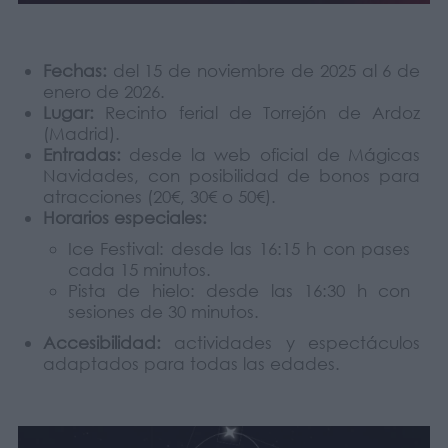
Fechas:
del 15 de noviembre de 2025 al 6 de
enero de 2026.
Lugar:
Recinto ferial de Torrejón de Ardoz
(Madrid).
Entradas:
desde la web oficial de Mágicas
Navidades, con posibilidad de bonos para
atracciones (20€, 30€ o 50€).
Horarios especiales:
Ice Festival: desde las 16:15 h con pases
cada 15 minutos.
Pista de hielo: desde las 16:30 h con
sesiones de 30 minutos.
Accesibilidad:
actividades y espectáculos
adaptados para todas las edades.