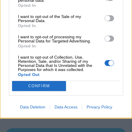
personal data.
espectáculo visual y narrativo que nos
Opted In
traslada al universo mágico de Casca y
I want to opt-out of the Sale of my
Nueces, dos entrañables osos que nos guían
Personal Data.
por una historia encantada
Opted In
El Secreto del Grinch
:
NOVEDAD.
Cada hora
se presenta el espectáculo familiar El Secreto
I want to opt-out of processing my
Personal Data for Targeted Advertising.
del Grinch, con música, baile y voces en
Opted In
directo que llenan el escenario de energía y
alegría
I want to opt-out of Collection, Use,
Casca y Nueces
: cuento proyectado en la
Retention, Sale, and/or Sharing of my
Personal Data that Is Unrelated with the
fachada con un innovador videomapping.
Purposes for which it was collected.
Rocking Christmas
: Cada jornada culmina
Opted Out
con Rocking Christmas, un
espectáculo
deslumbrante en la Puerta Mágica
. Al ritmo
CONFIRM
de la mejor música navideña,
fuegos
artificiales y luces llenan el cielo de color y
emoción,
cerrando el día con broche de
Data Deletion
Data Access
Privacy Policy
oro.