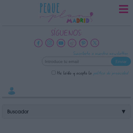
INFORMACION SOBRE LA
PROTECCIÓN DE TUS DATOS
Responsable:
SÍGUENOS:
Finalidad:
Datos tratados:
Suscríbete a nuestra newsletter
Legitimación:
Destinatarios:
He leído y acepto la
política de privacidad
Derechos:
link
Información adicional
link
Buscador
▼