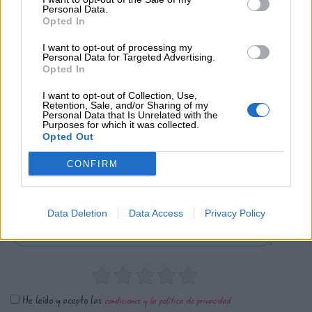
Personal Data.
Opted In
0 Valoraciones
I want to opt-out of processing my
Personal Data for Targeted Advertising.
Opted In
I want to opt-out of Collection, Use,
Retention, Sale, and/or Sharing of my
Personal Data that Is Unrelated with the
Purposes for which it was collected.
Opted Out
¿Qué te ha parecido? Comparte tu opinión:
CONFIRM
Sólo los usuarios registrados pueden escribir comentarios
Data Deletion
Data Access
Privacy Policy
He leído y acepto las
condiciones y la política de privacidad