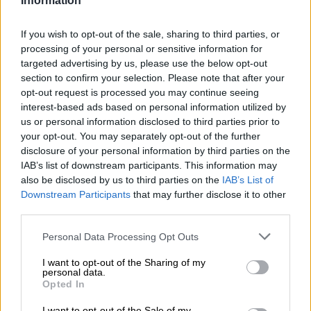
Information
de cuestiones que los más pequeños reconocen
fácilmente: los desacuerdos, la importancia de
If you wish to opt-out of the sale, sharing to third parties, or
escuchar a los demás y el valor de trabajar
processing of your personal or sensitive information for
juntos para alcanzar un objetivo común.
targeted advertising by us, please use the below opt-out
section to confirm your selection. Please note that after your
opt-out request is processed you may continue seeing
Una aventura repleta de hechizos, color y
interest-based ads based on personal information utilized by
sorpresas donde la imaginación tiene la última
us or personal information disclosed to third parties prior to
palabra.
your opt-out. You may separately opt-out of the further
disclosure of your personal information by third parties on the
IAB’s list of downstream participants. This information may
Ficha artística –
‘La guerra de los magos’
also be disclosed by us to third parties on the
IAB’s List of
Compañía:
Barquito de Colores.
Downstream Participants
that may further disclose it to other
Interpretación:
Alejandra Venturini.
third parties.
Música en directo:
Layla Benjamín.
Personal Data Processing Opt Outs
COMPARTIR:
I want to opt-out of the Sharing of my
personal data.
Opiniones Cuentacuentos teatralizado - La guerra
Opted In
de los Magos
I want to opt-out of the Sale of my