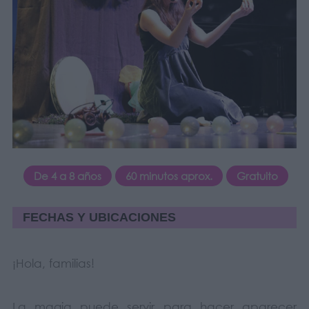
De 4 a 8 años
60 minutos aprox.
Gratuito
FECHAS Y UBICACIONES
¡Hola, familias!
La magia puede servir para hacer aparecer