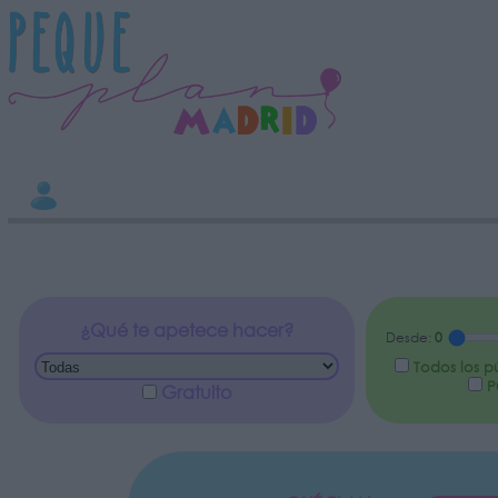
INFORMACION SOBRE LA PROTECCIÓN DE TUS DATOS
Responsable:
Finalidad:
Datos tratados:
Legitimación:
Destinatarios:
Derechos:
Información adicional
link
¿Qué te apetece hacer?
Desde:
0
Todos los p
Pú
Gratuito