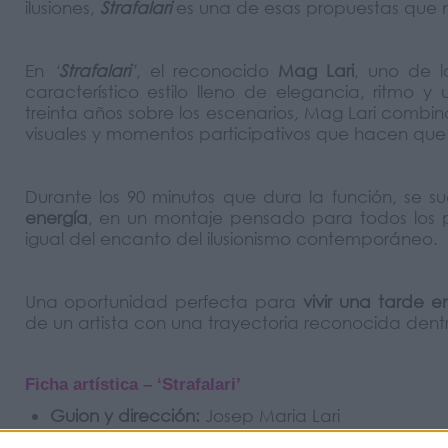
ilusiones,
Strafalari
es una de esas propuestas que n
En
‘
Strafalari
’
, el reconocido
Mag Lari
, uno de 
característico estilo lleno de elegancia, ritm
treinta años sobre los escenarios, Mag Lari combi
visuales y momentos participativos que hacen que 
Durante los 90 minutos que dura la función, se 
energía
, en un montaje pensado para todos los p
igual del encanto del ilusionismo contemporáneo.
Una oportunidad perfecta para
vivir una tarde e
de un artista con una trayectoria reconocida dent
Ficha artística – ‘Strafalari’
Guion y dirección:
Josep Maria Lari
Intérprete:
Mag Lari