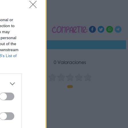
sonal or
ection to
COMPARTIR:
ou may
 personal
out of the
 downstream
B’s List of
0 Valoraciones