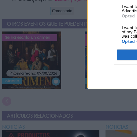
I want 
Advertis
Opted 
OTROS EVENTOS QUE TE PUEDEN INTERESAR
I want t
of my P
was col
Se ha escrito un crimen
El Baúl Mágico – Tributo
Opted 
a Disney
Próxima fecha: 09/08/2026
Próxima fecha: 09/08/20
Madrid
Madrid
ARTÍCULOS RELACIONADOS
NOTICIAS
NOTICIAS