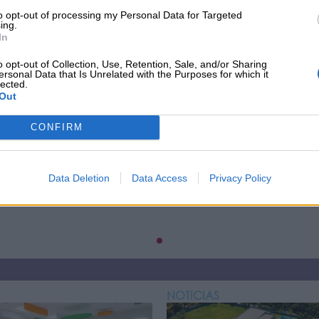
to opt-out of processing my Personal Data for Targeted
ing.
In
o opt-out of Collection, Use, Retention, Sale, and/or Sharing
ersonal Data that Is Unrelated with the Purposes for which it
lected.
Espejito, Espejito Mágico
Out
CONFIRM
26
Próxima fecha: 08/08/2026
Data Deletion
Data Access
Privacy Policy
Madrid
NOTICIAS