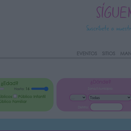
SÍGUE
Suscríbete a nuest
link
EVENTOS
SITIOS
MAN
¿Dónde?
¿Edad?
Zona/Municipio:
Hasta:
16
úblicos
Público Infantil
blico Familiar
Distrito: