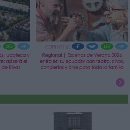
COMPARTIR:
s, ludoteca y
Regional | Escenas de Verano 2026
e: así será el
entra en su ecuador con teatro, circo,
 de Rivas
conciertos y cine para toda la familia