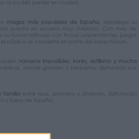
o os podéis perder en Madrid.
los
magos más populares de España
, despliega su
o y una puesta en escena muy cuidada. Con más de
na su humor refinado con trucos sorprendentes, juegos
el público se convierta en parte del espectáculo.
suceden
números imposibles, ironía, estilismo y mucha
úblicos, donde grandes y pequeños disfrutarán por
n familia
entre risas, asombro y diversión, disfrutando
ro y fuera de España.