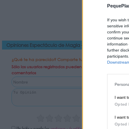
PequePla
If you wish 
sensitive in
confirm you
continue se
information 
Opiniones Espectáculo de Magia - Strafalari
further disc
participants
¿Qué te ha parecido? Comparte tu opinión:
Downstream 
Sólo los usuarios registrados pueden escribir
comentarios
Persona
I want t
Opted 
I want t
Opted 
He leído y acepto las
condiciones y la política de privacidad