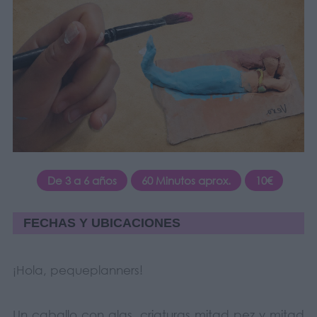
De 3 a 6 años
60 Minutos aprox.
10€
FECHAS Y UBICACIONES
¡Hola, pequeplanners!
Un caballo con alas, criaturas mitad pez y mitad