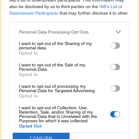
IAB’s list of downstream participants. This information may
la fuerza, la sabiduría o la protección.
also be disclosed by us to third parties on the
IAB’s List of
Mediante el uso de materiales sencillos y
Downstream Participants
that may further disclose it to other
técnicas plásticas accesibles, darán forma a una
third parties.
pieza cargada de significado, en un proceso
creativo que une simbolismo, imaginación y
Personal Data Processing Opt Outs
expresión individual.
I want to opt-out of the Sharing of my
personal data.
Opted In
Público:
de 3 a 6 años. Acompañados por un
adulto.
I want to opt-out of the Sale of my
Matrícula
: 10€ por sesión (más gastos de gestión).
Personal Data.
Opted In
Sesiones independientes
Sólo se devolverá el importe de la matrícula en
I want to opt-out of processing my
caso de que la organización cancele la
Personal Data for Targeted Advertising.
actividad.
Opted In
COMPARTIR:
I want to opt-out of Collection, Use,
Retention, Sale, and/or Sharing of my
Personal Data that Is Unrelated with the
Purposes for which it was collected.
Opiniones Taller Artístico Infantil – Criaturas fabulosas
Opted Out
CONFIRM