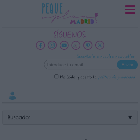
INFORMACION SOBRE LA
PROTECCIÓN DE TUS DATOS
Responsable:
SÍGUENOS:
Finalidad:
Datos tratados:
Suscríbete a nuestra newsletter
Legitimación:
Destinatarios:
He leído y acepto la
política de privacidad
Derechos:
link
Información adicional
link
Buscador
▼