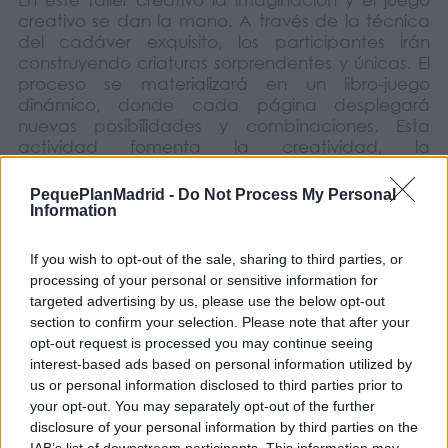
creativo se dan la mano. A través de la técnica
del cadáver exquisito, los participantes irán
construyendo criaturas sorprendentes y únicas. El
proceso se materializará en un libro-juego
dinámico, donde cada página desplegará
nuevas posibilidades y combinaciones. Esta
actividad fomenta la creatividad, la
espontaneidad y la colaboración, invitando a
explorar el dibujo desde la sorpresa y la libertad.
PequePlanMadrid -
Do Not Process My Personal
Information
If you wish to opt-out of the sale, sharing to third parties, or
13 de junio. El Tótem mágico:
processing of your personal or sensitive information for
Este taller artístico está inspirado en diversas
targeted advertising by us, please use the below opt-out
tradiciones culturales del mundo, donde los
section to confirm your selection. Please note that after your
animales han sido utilizados como símbolos para
opt-out request is processed you may continue seeing
representar valores, identidades y vínculos
interest-based ads based on personal information utilized by
familiares. A lo largo de la actividad, los
us or personal information disclosed to third parties prior to
participantes crearán su propio tótem,
your opt-out. You may separately opt-out of the further
imaginando una historia personal a través de
disclosure of your personal information by third parties on the
figuras animales que encarnen cualidades como