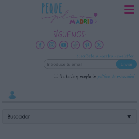
INFORMACION SOBRE LA
PROTECCIÓN DE TUS DATOS
Responsable:
SÍGUENOS:
Finalidad:
Datos tratados:
Suscríbete a nuestra newsletter
Legitimación:
Destinatarios:
He leído y acepto la
política de privacidad
Derechos:
link
Información adicional
link
Buscador
▼