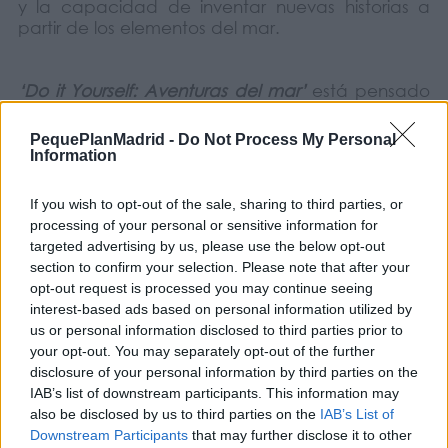
y la capacidad de inventar nuevas historias a
partir de los elementos del mar.
‘Do it Yourself: Aventuras del mar’
está pensado
para que los niños disfruten aprendiendo
mientras crean, en una propuesta donde el
PequePlanMadrid -
Do Not Process My Personal
proceso creativo tiene tanta importancia como
Information
el resultado final.
If you wish to opt-out of the sale, sharing to third parties, or
COMPARTIR:
processing of your personal or sensitive information for
targeted advertising by us, please use the below opt-out
section to confirm your selection. Please note that after your
Opiniones Taller Infantil – Do it Yourself Aventuras del
opt-out request is processed you may continue seeing
mar
interest-based ads based on personal information utilized by
us or personal information disclosed to third parties prior to
0 Valoraciones
your opt-out. You may separately opt-out of the further
disclosure of your personal information by third parties on the
IAB’s list of downstream participants. This information may
also be disclosed by us to third parties on the
IAB’s List of
Downstream Participants
that may further disclose it to other