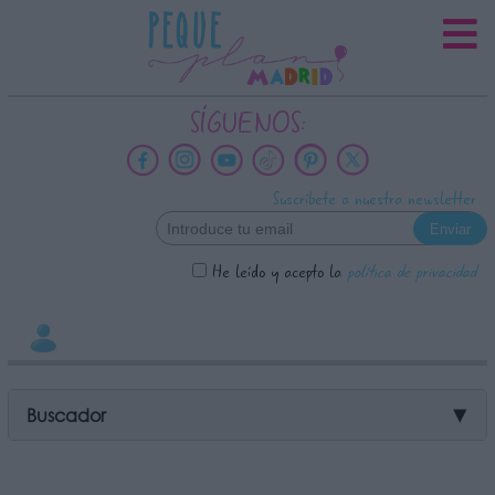
INFORMACION SOBRE LA
PROTECCIÓN DE TUS DATOS
Responsable:
SÍGUENOS:
Finalidad:
Datos tratados:
Suscríbete a nuestra newsletter
Legitimación:
Destinatarios:
He leído y acepto la
política de privacidad
Derechos:
link
Información adicional
link
Buscador
▼