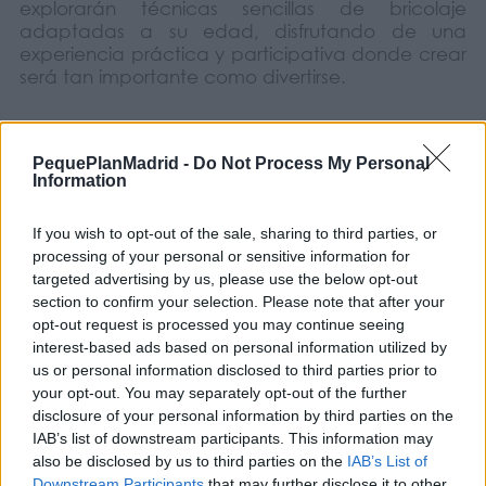
explorarán técnicas sencillas de bricolaje
adaptadas a su edad, disfrutando de una
experiencia práctica y participativa donde crear
será tan importante como divertirse.
Si en casa os gustan las manualidades y los
PequePlanMadrid -
Do Not Process My Personal
talleres donde la imaginación no tiene límites,
Information
apuntad esta propuesta para construir una
pequeña lámpara estrellada llena de
If you wish to opt-out of the sale, sharing to third parties, or
personalidad.
processing of your personal or sensitive information for
COMPARTIR:
targeted advertising by us, please use the below opt-out
section to confirm your selection. Please note that after your
opt-out request is processed you may continue seeing
Opiniones Taller infantil – Lámpara de estrellas
interest-based ads based on personal information utilized by
us or personal information disclosed to third parties prior to
your opt-out. You may separately opt-out of the further
0 Valoraciones
disclosure of your personal information by third parties on the
IAB’s list of downstream participants. This information may
also be disclosed by us to third parties on the
IAB’s List of
Downstream Participants
that may further disclose it to other