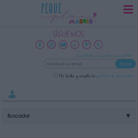
INFORMACION SOBRE LA
PROTECCIÓN DE TUS DATOS
Responsable:
SÍGUENOS:
Finalidad:
Datos tratados:
Suscríbete a nuestra newsletter
Legitimación:
Destinatarios:
He leído y acepto la
política de privacidad
Derechos:
link
Información adicional
link
Buscador
▼