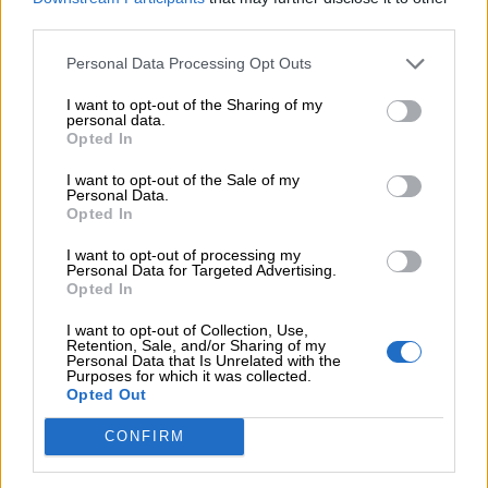
third parties.
Personal Data Processing Opt Outs
¿Qué te ha parecido? Comparte tu opinión:
I want to opt-out of the Sharing of my
personal data.
Sólo los usuarios registrados pueden escribir comentarios
Opted In
I want to opt-out of the Sale of my
Personal Data.
Opted In
I want to opt-out of processing my
Personal Data for Targeted Advertising.
Opted In
I want to opt-out of Collection, Use,
He leído y acepto las
condiciones y la política de privacidad
Retention, Sale, and/or Sharing of my
Personal Data that Is Unrelated with the
Purposes for which it was collected.
Opted Out
OTROS EVENTOS QUE TE PUEDEN INTERESAR
CONFIRM