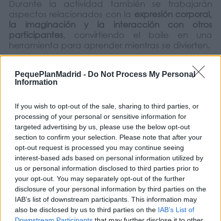
Durante la actividad también se trabajarán
aspectos relacionados con la
expresión corporal,
la imaginación y la interacción con otros
participantes
, convirtiendo el baile en una
herramienta para aprender mientras se divierten.
PequePlanMadrid -
Do Not Process My Personal
Si tenéis en casa pequeños bailarines o
Information
simplemente les gusta la música y el movimiento,
esta es una oportunidad estupenda para
If you wish to opt-out of the sale, sharing to third parties, or
disfrutar de una actividad activa y participativa.
processing of your personal or sensitive information for
COMPARTIR:
targeted advertising by us, please use the below opt-out
section to confirm your selection. Please note that after your
opt-out request is processed you may continue seeing
Opiniones Taller infantil – Moviendo el esqueleto
interest-based ads based on personal information utilized by
us or personal information disclosed to third parties prior to
your opt-out. You may separately opt-out of the further
0 Valoraciones
disclosure of your personal information by third parties on the
IAB’s list of downstream participants. This information may
also be disclosed by us to third parties on the
IAB’s List of
Downstream Participants
that may further disclose it to other