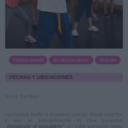
Público Infantil
60 Minutos aprox.
Gratuito
FECHAS Y UBICACIONES
¡Hola, familias!
La música invita a moverse casi sin darse cuenta,
y eso es precisamente lo que propone
‘Moviendo el esqueleto’
, un taller pensado para