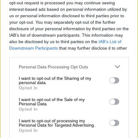
opt-out request is processed you may continue seeing
Importante:
cada familia podrá inscribirse en
interest-based ads based on personal information utilized by
un máximo de
dos actividades
. El resto de
us or personal information disclosed to third parties prior to
solicitudes quedarán en lista de espera.
your opt-out. You may separately opt-out of the further
disclosure of your personal information by third parties on the
COMPARTIR:
IAB’s list of downstream participants. This information may
also be disclosed by us to third parties on the
IAB’s List of
Downstream Participants
that may further disclose it to other
Opiniones Talleres en Familia - Bichos y otros
third parties.
Habitantes del Huerto en Móstoles
Personal Data Processing Opt Outs
0 Valoraciones
I want to opt-out of the Sharing of my
personal data.
Opted In
I want to opt-out of the Sale of my
Personal Data.
Opted In
I want to opt-out of processing my
Personal Data for Targeted Advertising.
¿Qué te ha parecido? Comparte tu opinión:
Opted In
Sólo los usuarios registrados pueden escribir comentarios