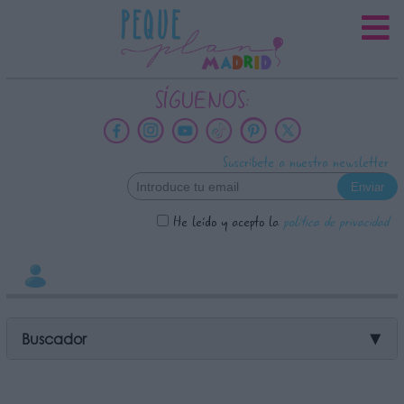
INFORMACION SOBRE LA
PROTECCIÓN DE TUS DATOS
Responsable:
SÍGUENOS:
Finalidad:
Datos tratados:
Suscríbete a nuestra newsletter
Legitimación:
Destinatarios:
He leído y acepto la
política de privacidad
Derechos:
link
Información adicional
link
Buscador
▼