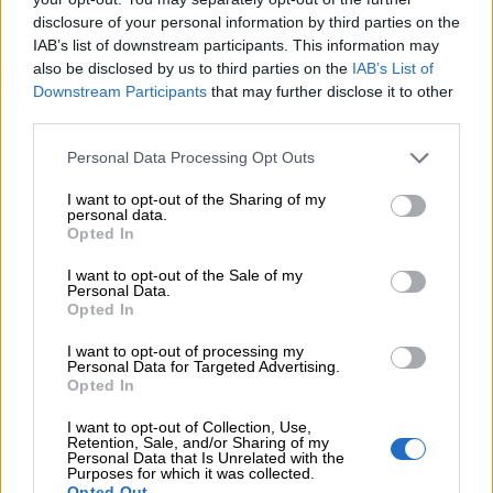
Opiniones Teatro de la salud: aprende con tu
disclosure of your personal information by third parties on the
enfermera hábitos saludables
IAB’s list of downstream participants. This information may
also be disclosed by us to third parties on the
IAB’s List of
Downstream Participants
that may further disclose it to other
0 Valoraciones
third parties.
Personal Data Processing Opt Outs
I want to opt-out of the Sharing of my
personal data.
Opted In
I want to opt-out of the Sale of my
Personal Data.
¿Qué te ha parecido? Comparte tu opinión:
Opted In
Sólo los usuarios registrados pueden escribir comentarios
I want to opt-out of processing my
Personal Data for Targeted Advertising.
Opted In
I want to opt-out of Collection, Use,
Retention, Sale, and/or Sharing of my
Personal Data that Is Unrelated with the
Purposes for which it was collected.
Opted Out