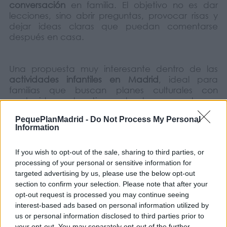
conversación
en familia. El objetivo no es dar
lecciones, sino abrir preguntas, provocar risas y
dejar ideas claras que puedan comentarse
después en casa.
Una propuesta muy interesante dentro de las
actividades infantiles en Madrid
, ideal para
familias que buscan planes culturales con
contenido educativo, donde aprender y
divertirse van de la mano.
PequePlanMadrid -
Do Not Process My Personal
Information
Por: Concha Párraga San Segundo y Marisa
If you wish to opt-out of the sale, sharing to third parties, or
Gascón Lapaz.
processing of your personal or sensitive information for
targeted advertising by us, please use the below opt-out
section to confirm your selection. Please note that after your
opt-out request is processed you may continue seeing
COMPARTIR:
interest-based ads based on personal information utilized by
us or personal information disclosed to third parties prior to
your opt-out. You may separately opt-out of the further