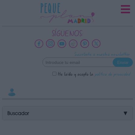
INFORMACION SOBRE LA
PROTECCIÓN DE TUS DATOS
Responsable:
SÍGUENOS:
Finalidad:
Datos tratados:
Suscríbete a nuestra newsletter
Legitimación:
Destinatarios:
He leído y acepto la
política de privacidad
Derechos:
link
Información adicional
link
Buscador
▼