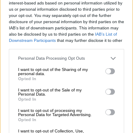
interest-based ads based on personal information utilized by
us or personal information disclosed to third parties prior to
your opt-out. You may separately opt-out of the further
disclosure of your personal information by third parties on the
IAB’s list of downstream participants. This information may
also be disclosed by us to third parties on the
IAB’s List of
Downstream Participants
that may further disclose it to other
Opiniones Teatro Familiar – Tentación Divina
third parties.
Personal Data Processing Opt Outs
0 Valoraciones
I want to opt-out of the Sharing of my
personal data.
Opted In
I want to opt-out of the Sale of my
Personal Data.
Opted In
¿Qué te ha parecido? Comparte tu opinión:
I want to opt-out of processing my
Personal Data for Targeted Advertising.
Sólo los usuarios registrados pueden escribir comentarios
Opted In
I want to opt-out of Collection, Use,