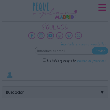
INFORMACION SOBRE LA
PROTECCIÓN DE TUS DATOS
Responsable:
SÍGUENOS:
Finalidad:
Datos tratados:
Suscríbete a nuestra newsletter
Legitimación:
Destinatarios:
He leído y acepto la
política de privacidad
Derechos:
link
Información adicional
link
Buscador
▼