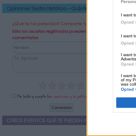
Persona
Opiniones Teatro Histórico – Quijotescas en Perales de T
I want t
Opted 
¿Qué te ha parecido? Comparte tu opinión:
Sólo los usuarios registrados pueden escribir
I want t
comentarios
Opted 
I want 
Advertis
Opted 
I want t
of my P
was col
Opted 
He leído y acepto las
condiciones y la política de privacidad
OTROS EVENTOS QUE TE PUEDEN INTERESAR