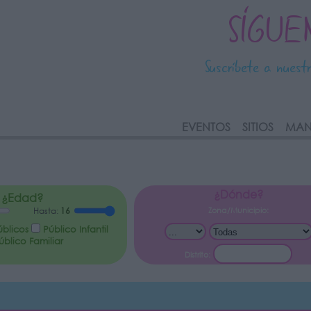
SÍGUE
Suscríbete a nuest
link
EVENTOS
SITIOS
MAN
¿Dónde?
¿Edad?
Zona/Municipio:
Hasta:
16
úblicos
Público Infantil
blico Familiar
Distrito: