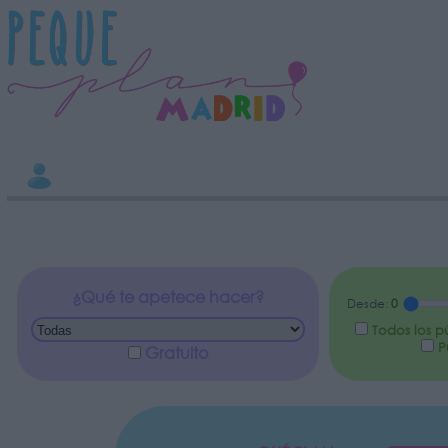
INFORMACION SOBRE LA PROTECCIÓN DE TUS DATOS
Responsable:
Finalidad:
Datos tratados:
Legitimación:
Destinatarios:
Derechos:
Información adicional
link
¿Qué te apetece hacer?
Desde:
0
Todos los p
Pú
Gratuito