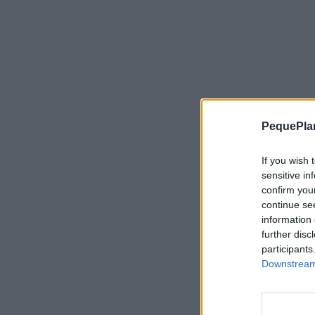
PequePla
If you wish 
sensitive in
confirm you
continue se
information 
further disc
participants
Downstream 