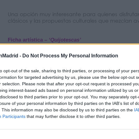
Una opción muy interesante para quienes disfruta
clásicos y las propuestas culturales que mezclan av
Ficha artística –
‘Quijotescas’
Dirección:
Elena Cánovas
Dramaturgia:
Julieta Soria
nMadrid -
Do Not Process My Personal Information
Creación musical:
Juan Cañas
Ayudante de dirección:
Itziar Andía
to opt-out of the sale, sharing to third parties, or processing of your per
Iluminación:
Julen
formation for targeted advertising by us, please use the below opt-out s
Escenografía:
Richard Cénier
r selection. Please note that after your opt-out request is processed y
Vestuario y caracterización:
Rosa Moutel y Alejand
eing interest-based ads based on personal information utilized by us or
Utilería:
Dayana
disclosed to third parties prior to your opt-out. You may separately opt-
Transporte:
Javier Palomares
losure of your personal information by third parties on the IAB’s list of
Maquillaje y peluquería:
Silvia Grande
. This information may also be disclosed by us to third parties on the
IA
Intérpretes:
Andrea Bellomo, Cristina Cobaleda, 
Participants
that may further disclose it to other third parties.
López, Sylví Gralam, Rubén Cobos y Luis Miguel Par