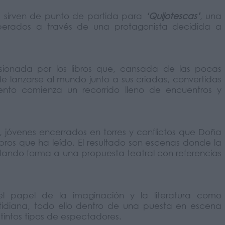
os sirven de punto de partida para
‘Quijotescas’
, una
sperados a través de una protagonista decidida a
sionada por los libros que, cansada de las pocas
e lanzarse al mundo junto a sus criadas, convertidas
nto comienza un recorrido lleno de encuentros y
, jóvenes encerrados en torres y conflictos que Doña
libros que ha leído. El resultado son escenas donde la
 dando forma a una propuesta teatral con referencias
 papel de la imaginación y la literatura como
tidiana, todo ello dentro de una puesta en escena
intos tipos de espectadores.