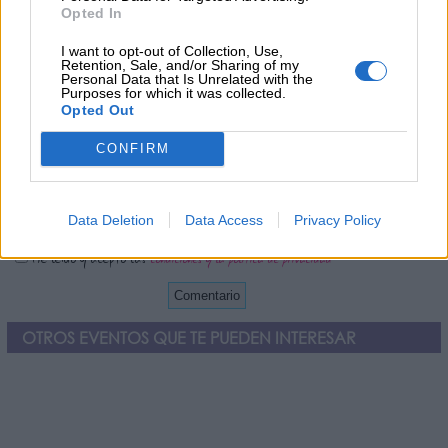
Opted In
¿Qué te ha parecido? Comparte tu opinión:
I want to opt-out of Collection, Use,
Sólo los usuarios registrados pueden escribir comentarios
Retention, Sale, and/or Sharing of my
Personal Data that Is Unrelated with the
Purposes for which it was collected.
Opted Out
CONFIRM
Data Deletion
Data Access
Privacy Policy
He leído y acepto las
condiciones y la política de privacidad
OTROS EVENTOS QUE TE PUEDEN INTERESAR