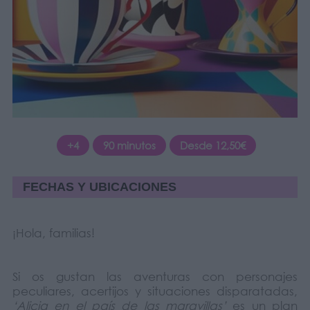
+4
90 minutos
Desde 12,50€
FECHAS Y UBICACIONES
¡Hola, familias!
Si os gustan las aventuras con personajes
peculiares, acertijos y situaciones disparatadas,
‘Alicia en el país de las maravillas’
es un plan