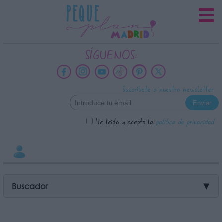
INFORMACION SOBRE LA
PROTECCIÓN DE TUS DATOS
Responsable:
SÍGUENOS:
Finalidad:
Datos tratados:
Suscríbete a nuestra newsletter
Legitimación:
Destinatarios:
He leído y acepto la
política de privacidad
Derechos:
link
Información adicional
link
Buscador
▼