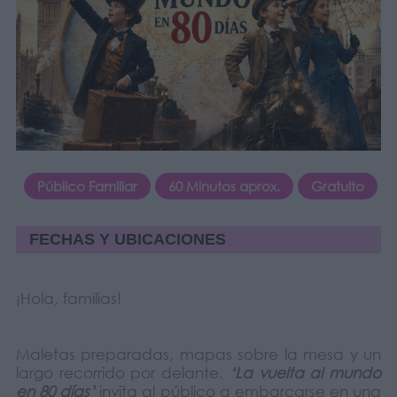
Público Familiar
60 Minutos aprox.
Gratuito
FECHAS Y UBICACIONES
¡Hola, familias!
Maletas preparadas, mapas sobre la mesa y un
largo recorrido por delante.
‘La vuelta al mundo
en 80 días’
invita al público a embarcarse en una