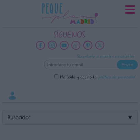
INFORMACION SOBRE LA
PROTECCIÓN DE TUS DATOS
Responsable:
SÍGUENOS:
Finalidad:
Datos tratados:
Suscríbete a nuestra newsletter
Legitimación:
Destinatarios:
He leído y acepto la
política de privacidad
Derechos:
link
Información adicional
link
Buscador
▼