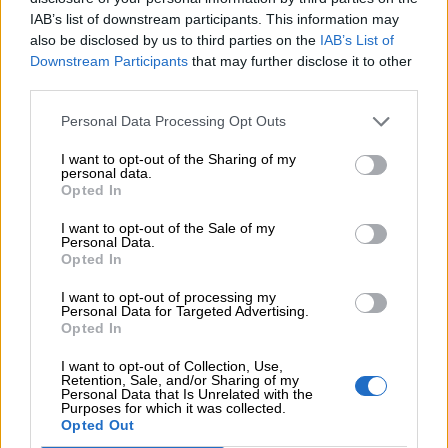
IAB’s list of downstream participants. This information may
also be disclosed by us to third parties on the
IAB’s List of
0 Valoraciones
Downstream Participants
that may further disclose it to other
third parties.
Personal Data Processing Opt Outs
I want to opt-out of the Sharing of my
personal data.
Opted In
¿Qué te ha parecido? Comparte tu opinión:
I want to opt-out of the Sale of my
Personal Data.
Sólo los usuarios registrados pueden escribir comentarios
Opted In
I want to opt-out of processing my
Personal Data for Targeted Advertising.
Opted In
I want to opt-out of Collection, Use,
Retention, Sale, and/or Sharing of my
Personal Data that Is Unrelated with the
Purposes for which it was collected.
Opted Out
He leído y acepto las
condiciones y la política de privacidad