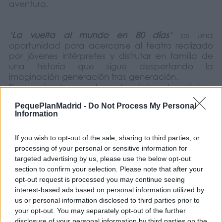
aventura.
‘La vuelta al mundo en 80 días’
es una
oportunidad para acercarse al teatro realizado
por jóvenes intérpretes y disfrutar en familia de
una historia que sigue despertando la
imaginación generación tras generación.
Si os gustan las aventuras, los viajes y los clásicos
adaptados para el escenario, tomad nota de
PequePlanMadrid -
Do Not Process My Personal
esta propuesta familiar.
Information
If you wish to opt-out of the sale, sharing to third parties, or
Compañía: Alumnos de teatro infantil del Centro
processing of your personal or sensitive information for
Cultural Alfredo Kraus
targeted advertising by us, please use the below opt-out
Profesora: Azul Simón Soto
section to confirm your selection. Please note that after your
COMPARTIR:
opt-out request is processed you may continue seeing
interest-based ads based on personal information utilized by
us or personal information disclosed to third parties prior to
Opiniones Teatro Infantil – La vuelta al mundo en 80
your opt-out. You may separately opt-out of the further
días
disclosure of your personal information by third parties on the