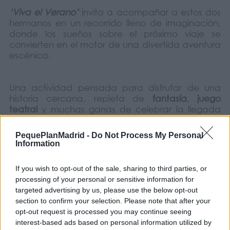
‘Viva el Verano’
invita a acompañar a estos dos
hermanos en un recorrido lleno de imaginación,
donde los sueños sobre el próximo viaje se
convierten en el motor de una divertida aventura
escénica.
Una actividad pensada para disfrutar de una
historia cercana, repleta de
fantasía
,
juego
teatral
y muchas ganas de celebrar la llegada
del verano.
PequePlanMadrid -
Do Not Process My Personal
Information
Compañía:
Tea-Tre
If you wish to opt-out of the sale, sharing to third parties, or
processing of your personal or sensitive information for
Si en casa ya estáis contando los días para las
targeted advertising by us, please use the below opt-out
vacaciones, esta propuesta puede ser una
section to confirm your selection. Please note that after your
buena forma de empezar a viajar con la
opt-out request is processed you may continue seeing
imaginación antes de que llegue el momento de
interest-based ads based on personal information utilized by
hacer las maletas.