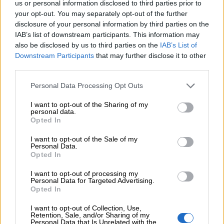
us or personal information disclosed to third parties prior to
your opt-out. You may separately opt-out of the further
COMPARTIR:
disclosure of your personal information by third parties on the
IAB’s list of downstream participants. This information may
Opiniones Teatro Infantil – Viva el Verano
also be disclosed by us to third parties on the
IAB’s List of
Downstream Participants
that may further disclose it to other
third parties.
0 Valoraciones
Personal Data Processing Opt Outs
I want to opt-out of the Sharing of my
personal data.
Opted In
I want to opt-out of the Sale of my
Personal Data.
Opted In
¿Qué te ha parecido? Comparte tu opinión:
Sólo los usuarios registrados pueden escribir comentarios
I want to opt-out of processing my
Personal Data for Targeted Advertising.
Opted In
I want to opt-out of Collection, Use,
Retention, Sale, and/or Sharing of my
Personal Data that Is Unrelated with the