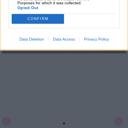
Purposes for which it was collected.
Opted Out
CONFIRM
He leído y acepto las
condiciones y la política de privacidad
Data Deletion
Data Access
Privacy Policy
OTROS EVENTOS QUE TE PUEDEN INTERESAR