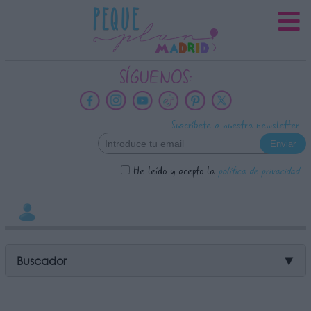
INFORMACION SOBRE LA
PROTECCIÓN DE TUS DATOS
Responsable:
SÍGUENOS:
Finalidad:
Datos tratados:
Suscríbete a nuestra newsletter
Legitimación:
Destinatarios:
He leído y acepto la
política de privacidad
Derechos:
link
Información adicional
link
Buscador
▼