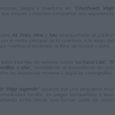
canciones, juegos y aventuras en
‘Chuchuwá: Viaja
a que peques y mayores compartan una experiencia
 como
Ali
,
Popy
,
Nina
y
Tulo
acompañarán al público
son el motor principal de la aventura. A lo largo del
gar mientras el escenario se llena de música y color.
 éxitos infantiles de siempre, como
‘La Vaca Lola’
,
‘El
odillas y pies’
, convirtiendo el espectáculo en una
ños no dejarán de moverse y seguir las coreografías.
: Viaja Jugando’
apuesta por una propuesta muy
plicidad familiar, los juegos compartidos y esos
ntando juntos temas que forman parte de varias