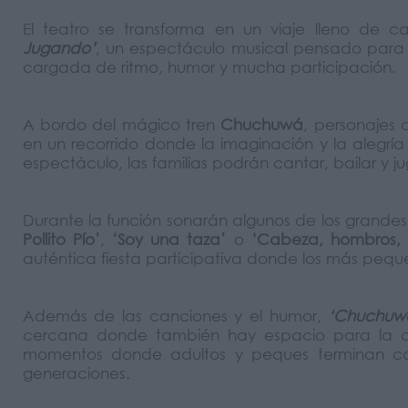
El teatro se transforma en un viaje lleno de 
Jugando’
, un espectáculo musical pensado par
cargada de ritmo, humor y mucha participación.
A bordo del mágico tren
Chuchuwá
, personajes
en un recorrido donde la imaginación y la alegría 
espectáculo, las familias podrán cantar, bailar y ju
Durante la función sonarán algunos de los grandes
Pollito Pío’
,
‘Soy una taza’
o
‘Cabeza, hombros, r
auténtica fiesta participativa donde los más peque
Además de las canciones y el humor,
‘Chuchuwá
cercana donde también hay espacio para la com
momentos donde adultos y peques terminan ca
generaciones.