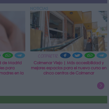
NOTICIAS
COMPARTIR:
d de Madrid
Colmenar Viejo | Más accesibilidad y
des para
mejores espacios para el nuevo curso en
madres en la
cinco centros de Colmenar