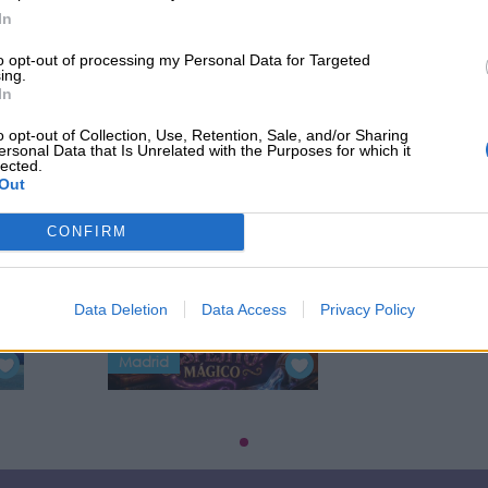
In
to opt-out of processing my Personal Data for Targeted
ing.
In
o opt-out of Collection, Use, Retention, Sale, and/or Sharing
ersonal Data that Is Unrelated with the Purposes for which it
lected.
Out
Espejito, Espejito Mágico
CONFIRM
Data Deletion
Data Access
Privacy Policy
26
Próxima fecha: 08/08/2026
Madrid