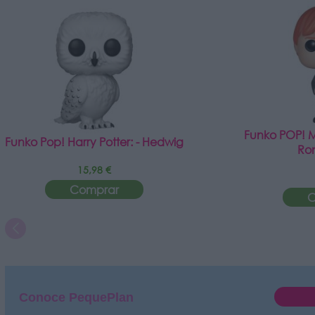
Funko POP! Mo
Funko Pop! Harry Potter: - Hedwig
Ro
15,98 €
Comprar
C
Conoce PequePlan