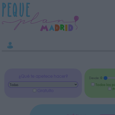
INFORMACION SOBRE LA PROTECCIÓN DE TUS DATOS
Responsable:
Finalidad:
Datos tratados:
Legitimación:
Destinatarios:
Derechos:
Información adicional
link
¿Qué te apetece hacer?
Desde:
0
Todos los p
Pú
Gratuito