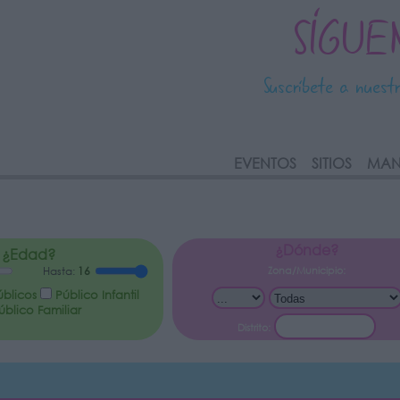
SÍGUE
Suscríbete a nuest
link
EVENTOS
SITIOS
MAN
¿Dónde?
¿Edad?
Zona/Municipio:
Hasta:
16
úblicos
Público Infantil
blico Familiar
Distrito: