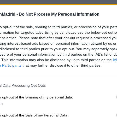
La puesta en escena combina música en directo
pensado especialmente para captar la atención d
nMadrid -
Do Not Process My Personal Information
to opt-out of the sale, sharing to third parties, or processing of your per
Una propuesta ideal para quienes disfrutan de lo
formation for targeted advertising by us, please use the below opt-out s
bailar y compartir tiempo en familia se convierte e
r selection. Please note that after your opt-out request is processed y
eing interest-based ads based on personal information utilized by us or
disclosed to third parties prior to your opt-out. You may separately opt-
losure of your personal information by third parties on the IAB’s list of
ugando
. This information may also be disclosed by us to third parties on the
IA
Participants
that may further disclose it to other third parties.
l Data Processing Opt Outs
o opt-out of the Sharing of my personal data.
In
o opt-out of the Sale of my Personal Data.