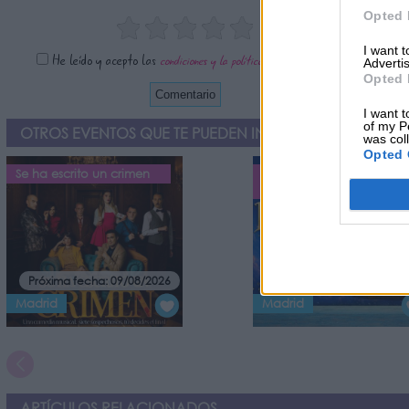
Opted 
I want 
He leído y acepto las
condiciones y la política de privacidad
Advertis
Opted 
I want t
of my P
OTROS EVENTOS QUE TE PUEDEN INTERESAR
was col
Opted 
Se ha escrito un crimen
El Baúl Mágico – Tributo
a Disney
Próxima fecha: 09/08/2026
Próxima fecha: 09/08/20
Madrid
Madrid
ARTÍCULOS RELACIONADOS