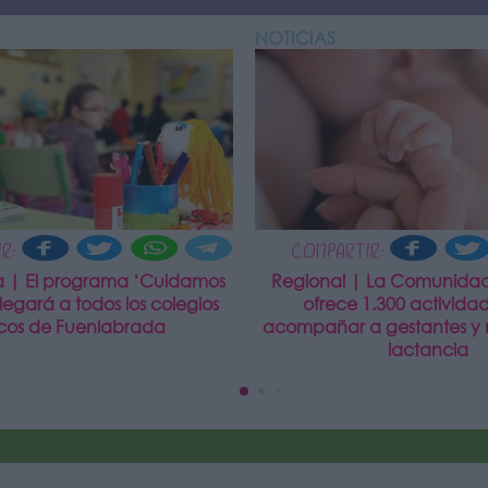
NOTICIAS
R:
COMPARTIR:
 | El programa ‘Cuidamos
Regional | La Comunida
llegará a todos los colegios
ofrece 1.300 activida
icos de Fuenlabrada
acompañar a gestantes y 
lactancia