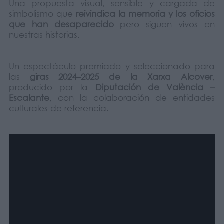
Una propuesta visual, sensible y cargada de
simbolismo que
reivindica la memoria y los oficios
que han desaparecido
pero siguen vivos en
nuestras historias.
Un espectáculo premiado y seleccionado para
las
giras 2024–2025 de la Xarxa Alcover
,
producido por la
Diputación de València –
Escalante
, con la colaboración de entidades
culturales de referencia.