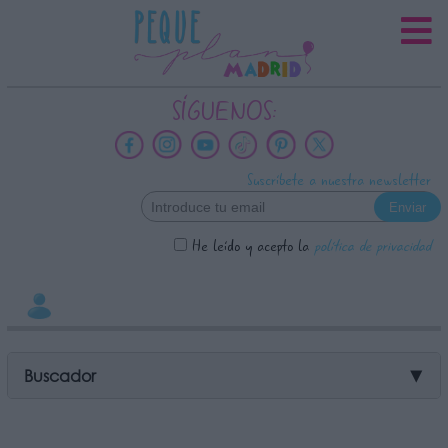
INFORMACION SOBRE LA
PROTECCIÓN DE TUS DATOS
Responsable:
SÍGUENOS:
Finalidad:
Datos tratados:
Suscríbete a nuestra newsletter
Legitimación:
Destinatarios:
He leído y acepto la
política de privacidad
Derechos:
link
Información adicional
link
Buscador
▼