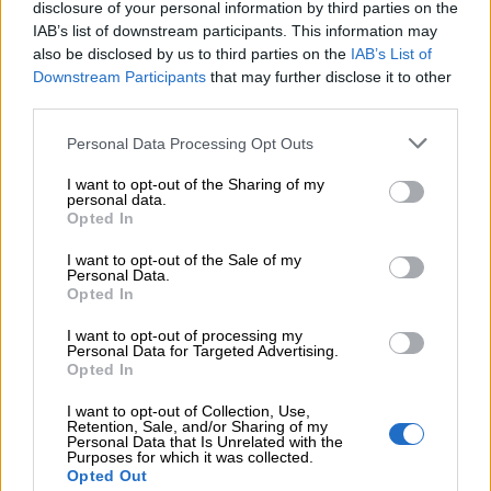
disclosure of your personal information by third parties on the
Producción ejecutiva
: Tian Gombau
IAB’s list of downstream participants. This information may
Distribución
: Mélanie Lefebvre
also be disclosed by us to third parties on the
IAB’s List of
Colaboran
: Terrassa Arts Escèniques, Casa de
Downstream Participants
that may further disclose it to other
Cultura de Almassora, Teatro Municipal Francesc
third parties.
Tàrrega de Benicàssim
Producción
: Diputació de València – Escalante
Personal Data Processing Opt Outs
COMPARTIR:
I want to opt-out of the Sharing of my
personal data.
Opted In
I want to opt-out of the Sale of my
Personal Data.
Opted In
I want to opt-out of processing my
Personal Data for Targeted Advertising.
Opted In
I want to opt-out of Collection, Use,
Retention, Sale, and/or Sharing of my
Personal Data that Is Unrelated with the
Purposes for which it was collected.
Opted Out
Opiniones Teatro infantil - Mi Padre Quemaba