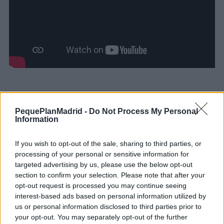
Ficha artística -
Mi padre quemaba piedras
Creación
: Jordi Palet / Tian Gombau
PequePlanMadrid -
Do Not Process My Personal
Dramaturgia y dirección
: Jordi Palet i Puig
Information
Actor y manipulador
: Tian Gombau
Escenografía y objetos
: Isa Soto
If you wish to opt-out of the sale, sharing to third parties, or
Sombras
: Oliveira Salcedo
processing of your personal or sensitive information for
Música
: Óscar Roig
targeted advertising by us, please use the below opt-out
Grabación
: Estudi Saudades
section to confirm your selection. Please note that after your
Músicos de la grabación
: Carola Ortiz y Pau Puig
opt-out request is processed you may continue seeing
Iluminación
: Xavi Prieto
interest-based ads based on personal information utilized by
Vestuario
: Hernán Montiel
us or personal information disclosed to third parties prior to
Vídeo
: Xavi Manzanet
your opt-out. You may separately opt-out of the further
Fotografía
: Vicente A. Jiménez