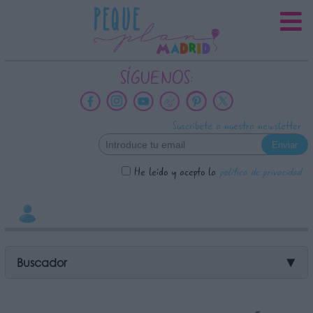
INFORMACION SOBRE LA
PROTECCIÓN DE TUS DATOS
Responsable:
SÍGUENOS:
Finalidad:
Datos tratados:
Suscríbete a nuestra newsletter
Legitimación:
Destinatarios:
He leído y acepto la
política de privacidad
Derechos:
link
Información adicional
link
Buscador
▼