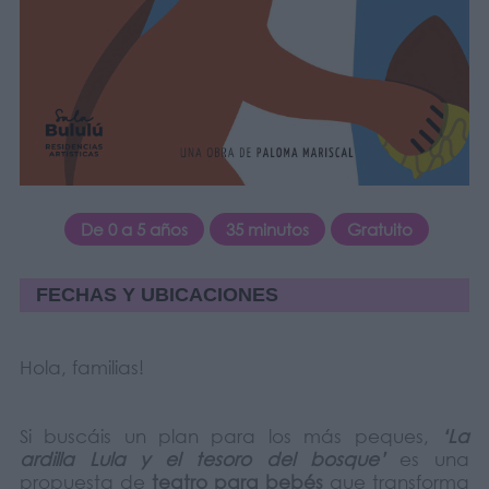
De 0 a 5 años
35 minutos
Gratuito
FECHAS Y UBICACIONES
Hola, familias!
Si buscáis un plan para los más peques,
‘La
ardilla Lula y el tesoro del bosque’
es una
propuesta de
teatro para bebés
que transforma