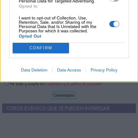
Personal Data for Targeted Advertising.
Opted In
¿Qué te ha parecido? Comparte tu opinión:
I want to opt-out of Collection, Use,
Retention, Sale, and/or Sharing of my
Sólo los usuarios registrados pueden escribir comentarios
Personal Data that Is Unrelated with the
Purposes for which it was collected.
Opted Out
CONFIRM
Data Deletion
Data Access
Privacy Policy
He leído y acepto las
condiciones y la política de privacidad
OTROS EVENTOS QUE TE PUEDEN INTERESAR