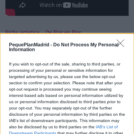
Ficha artística -
De Flor en Flor
Dirección
: Inma Montalvo
Co-dirección
: Fernando Hurtado
PequePlanMadrid -
Do Not Process My Personal
Information
Intérpretes
: Inma Montalvo, Raúl Durán /
Fernando Hurtado
Proyecciones
: José Carlos Acal
If you wish to opt-out of the sale, sharing to third parties, or
Dibujo en proyecciones
: Jorge Masiques
processing of your personal or sensitive information for
Espacio escénico
: Fran Coronado
targeted advertising by us, please use the below opt-out
Diseño de vestuario
: Inma Montalvo
section to confirm your selection. Please note that after your
Realización del vestuario
: Carmen Modista
opt-out request is processed you may continue seeing
Diseño de iluminación
: Sergio Rodríguez
interest-based ads based on personal information utilized by
Fotografía
: Javier Pérez
us or personal information disclosed to third parties prior to
Técnicos en gira
: Manu Castillo, Manuel Bajo
your opt-out. You may separately opt-out of the further
Producción
: Claudia Marcotullio
disclosure of your personal information by third parties on the
Distribución
: Cristina Gandarias (Entre
IAB’s list of downstream participants. This information may
Bambalinas)
also be disclosed by us to third parties on the
IAB’s List of
Comunicación
: Ignacio Mínguez, Marco Hurtado
Downstream Participants
that may further disclose it to other