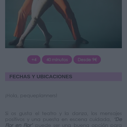
+4
40 minutos
Desde 9€
FECHAS Y UBICACIONES
¡Hola, pequeplanners!
Si os gusta el teatro y la danza, los mensajes
positivos y una puesta en escena cuidada,
‘De
Flor en Flor’
puede ser una buena opción para