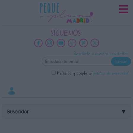
INFORMACION SOBRE LA
PROTECCIÓN DE TUS DATOS
Responsable:
SÍGUENOS:
Finalidad:
Datos tratados:
Suscríbete a nuestra newsletter
Legitimación:
Destinatarios:
He leído y acepto la
política de privacidad
Derechos:
link
Información adicional
link
Buscador
▼