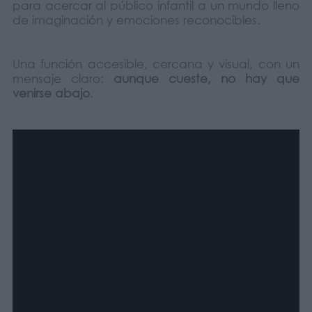
para acercar al público infantil a un mundo lleno
de imaginación y emociones reconocibles.
Una función accesible, cercana y visual, con un
mensaje claro:
aunque cueste, no hay que
venirse abajo
.