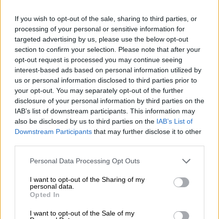
planes con niños en Madrid
que combinen
entretenimiento inteligente, cercanía y mucha
If you wish to opt-out of the sale, sharing to third parties, or
diversión
.
processing of your personal or sensitive information for
targeted advertising by us, please use the below opt-out
section to confirm your selection. Please note that after your
COMPARTIR:
opt-out request is processed you may continue seeing
interest-based ads based on personal information utilized by
us or personal information disclosed to third parties prior to
your opt-out. You may separately opt-out of the further
disclosure of your personal information by third parties on the
IAB’s list of downstream participants. This information may
also be disclosed by us to third parties on the
IAB’s List of
Downstream Participants
that may further disclose it to other
third parties.
Personal Data Processing Opt Outs
I want to opt-out of the Sharing of my
personal data.
Opted In
Opiniones Espectáculo de magia - Tony Montana -
Magia para Tod@s
I want to opt-out of the Sale of my