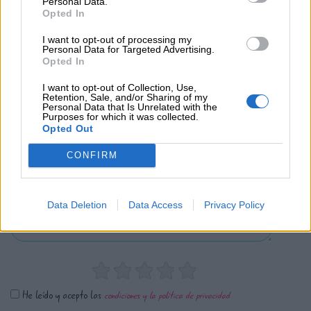
Personal Data.
Opted In
0 Valoraciones
I want to opt-out of processing my
Personal Data for Targeted Advertising.
Opted In
I want to opt-out of Collection, Use,
Retention, Sale, and/or Sharing of my
Personal Data that Is Unrelated with the
Purposes for which it was collected.
Opted Out
¿Qué te ha parecido? Comparte tu opinión:
CONFIRM
Sólo los usuarios registrados pueden escribir comentarios
Data Deletion
Data Access
Privacy Policy
He leído y acepto las
condiciones y la política de privacidad