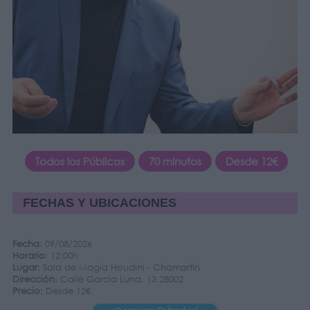
Todos los Públicos
70 minutos
Desde 12€
FECHAS Y UBICACIONES
Fecha
: 09/08/2026
Horario
: 12:00h
Lugar
: Sala de Magia Houdini - Chamartín
Dirección
: Calle García Luna, 13 28002
Precio
: Desde 12€