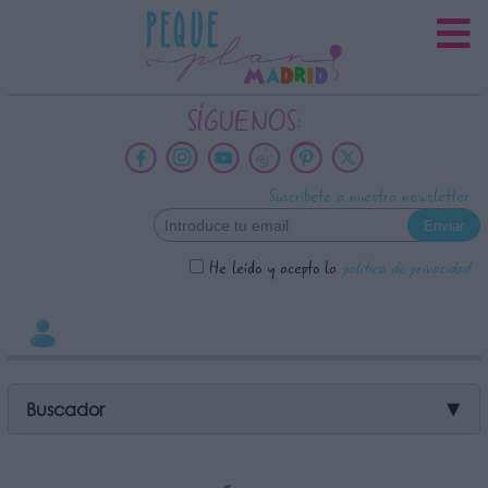
INFORMACION SOBRE LA
PROTECCIÓN DE TUS DATOS
Responsable:
SÍGUENOS:
Finalidad:
Datos tratados:
Suscríbete a nuestra newsletter
Legitimación:
Destinatarios:
He leído y acepto la
política de privacidad
Derechos:
link
Información adicional
link
Buscador
▼