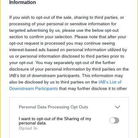
Information
Salida de Madrid Atocha: 10:36 h. Llegada a
Alcalá de Henares: 11:15 h
Salida de Alcalá de Henares: 18:35 h.
If you wish to opt-out of the sale, sharing to third parties, or
Llegada a Madrid Atocha: 19:14 h.
processing of your personal or sensitive information for
targeted advertising by us, please use the below opt-out
section to confirm your selection. Please note that after your
El recibimiento a los viajeros del Tren de
opt-out request is processed you may continue seeing
Cervantes es a las 10:15 h. junto a la Oficina de
interest-based ads based on personal information utilized by
Atención al Cliente de la estación de Cercanías
us or personal information disclosed to third parties prior to
Madrid Atocha.
your opt-out. You may separately opt-out of the further
disclosure of your personal information by third parties on the
IAB’s list of downstream participants. This information may
Los días
25 de abril, 2 y 9 de mayo
el horario es:
also be disclosed by us to third parties on the
IAB’s List of
Salida de Chamartín a las 11:00 h. Llegada
Downstream Participants
that may further disclose it to other
Alcalá de Henares 11:25 h.
third parties.
Salida de Alcalá de Henares a las 18:40 h.
Llegada a Chamartín 19:05 h.
Personal Data Processing Opt Outs
I want to opt-out of the Sharing of my
personal data.
Opted In
El punto de encuentro en la
estación de
Chamartín estará situado en el vestíbulo de