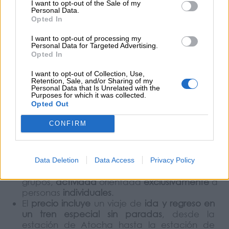
I want to opt-out of the Sale of my
Cercanías de Chamartín
. Pero si viajas desde
Personal Data.
Atocha te esperamos a las 10:00 h para,
Opted In
acompañados por personal de Cercanías, viajar
a Chamartín origen del tren.
I want to opt-out of processing my
Personal Data for Targeted Advertising.
Opted In
Precios:
I want to opt-out of Collection, Use,
Retention, Sale, and/or Sharing of my
Adultos: 22 €
Personal Data that Is Unrelated with the
Purposes for which it was collected.
Menores de 7 a 11 años cumplidos: 16 €
Opted Out
Menores de 6 años, gratis (siempre que
vayan acompañados de un adulto)
CONFIRM
Condiciones de la oferta:
Data Deletion
Data Access
Privacy Policy
No admite
grupos,
actividad
orientada
exclusivamente
a
personas
individuales
.
El
precio incluye
un viaje de
ida y regreso en
un tren especial sin paradas
, desde la
estación de Atocha hasta la estación de