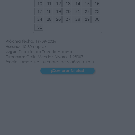
10
11
12
13
14
15
16
17
18
19
20
21
22
23
24
25
26
27
28
29
30
31
Próxima fecha
: 19/09/2026
Horario
: 10:30h aprox.
Lugar
: Estación de Tren de Atocha
Dirección
: Calle Mendéz Álvaro, 1 28007
Precio
: Desde 16€ - Menores de 6 años - Gratis
¡Comprar Billetes!