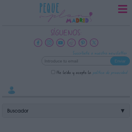
INFORMACION SOBRE LA
PROTECCIÓN DE TUS DATOS
Responsable:
SÍGUENOS:
Finalidad:
Datos tratados:
Suscríbete a nuestra newsletter
Legitimación:
Destinatarios:
He leído y acepto la
política de privacidad
Derechos:
link
Información adicional
link
Buscador
▼