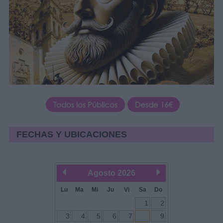
Todos los Públicos
Desde 16€
FECHAS Y UBICACIONES
Agosto
2026
Lu
Ma
Mi
Ju
Vi
Sa
Do
1
2
3
4
5
6
7
8
9