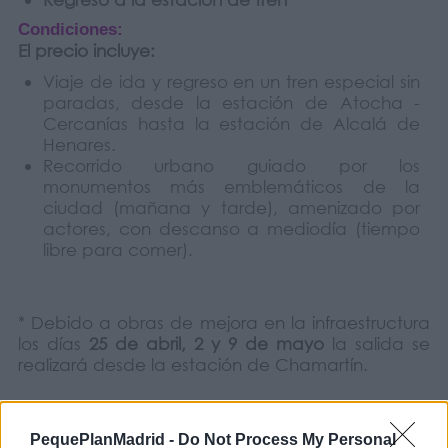
Condiciones:
El precio incluye:
Viaje de ida y regreso en un tren especial sin
paradas, desde la estación de Atocha -
Cercanías hasta la estación de Alcalá de
Henares.
Recorrido urbano guiado por los
monumentos más emblemáticos de la
ciudad (mañana y tarde), amenizado por
actores, con descanso a mediodía (tiempo
libre para comer).
* Debido a obras de mejora en la infraestructura
los días
25 de abril, 2 y 9 de mayo
la salida se
realizará desde la estación de Chamartín.
Horarios:
PequePlanMadrid -
Do Not Process My Personal