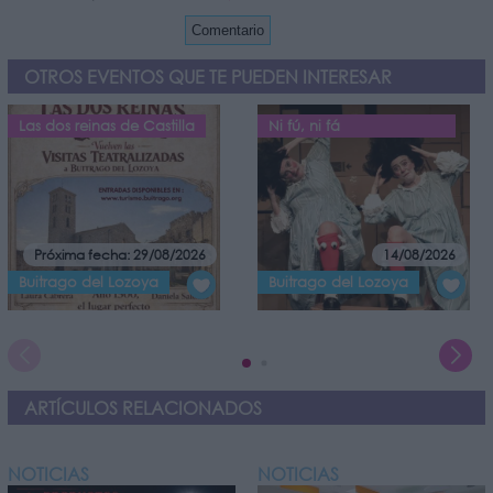
OTROS EVENTOS QUE TE PUEDEN INTERESAR
Las dos reinas de Castilla
Ni fú, ni fá
Próxima fecha: 29/08/2026
14/08/2026
Buitrago del Lozoya
Buitrago del Lozoya
ARTÍCULOS RELACIONADOS
NOTICIAS
NOTICIAS