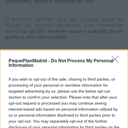
patrimonio, teatro y narración en vivo
.
El formato permite que los peques sigan la
historia de manera dinámica, con momentos
donde
la acción sucede cerca y cambia de un
punto a otro del recorrido
.
Una forma distinta de acercarse al pasado,
pensada para familias que disfrutan con los
PequePlanMadrid -
Do Not Process My Personal
Information
planes al aire libre y las historias con personajes
en directo
.
If you wish to opt-out of the sale, sharing to third parties, or
processing of your personal or sensitive information for
Realizado por:
Laura Cabrera, Daniela Saludes
targeted advertising by us, please use the below opt-out
section to confirm your selection. Please note that after your
opt-out request is processed you may continue seeing
¿Os animáis a seguir esta historia paso a paso
interest-based ads based on personal information utilized by
mientras recorréis el escenario donde ocurre?
us or personal information disclosed to third parties prior to
Las fechas previstas son:
your opt-out. You may separately opt-out of the further
• 6 y 13 de junio ( 17h)
disclosure of your personal information by third parties on the