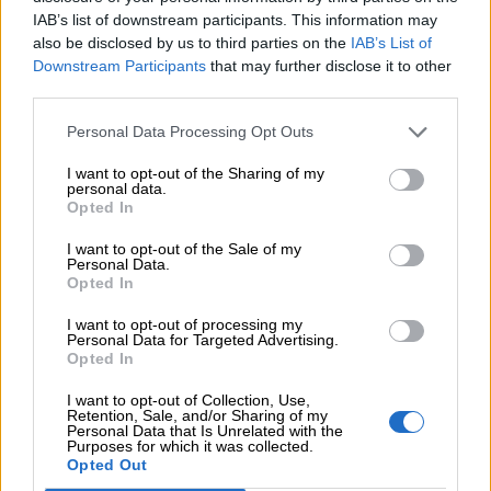
• 20 de Junio ( 12:30H y 17h)
IAB’s list of downstream participants. This information may
• 4 de Julio (20h)
also be disclosed by us to third parties on the
IAB’s List of
• 29 de Agosto ( 20h)
Downstream Participants
that may further disclose it to other
• 19 de Septiembre ( 12:30h)
third parties.
• 26 de Septiembre (12:30h)
Personal Data Processing Opt Outs
COMPARTIR:
I want to opt-out of the Sharing of my
personal data.
Opted In
I want to opt-out of the Sale of my
Personal Data.
Opted In
I want to opt-out of processing my
Personal Data for Targeted Advertising.
Opted In
I want to opt-out of Collection, Use,
Retention, Sale, and/or Sharing of my
Personal Data that Is Unrelated with the
Purposes for which it was collected.
Opiniones Visita teatralizada familiar – Las dos reinas
Opted Out
de Castilla en Buitrago del Lozoya