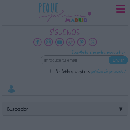
INFORMACION SOBRE LA
PROTECCIÓN DE TUS DATOS
Responsable:
SÍGUENOS:
Finalidad:
Datos tratados:
Suscríbete a nuestra newsletter
Legitimación:
Destinatarios:
He leído y acepto la
política de privacidad
Derechos:
link
Información adicional
link
Buscador
▼