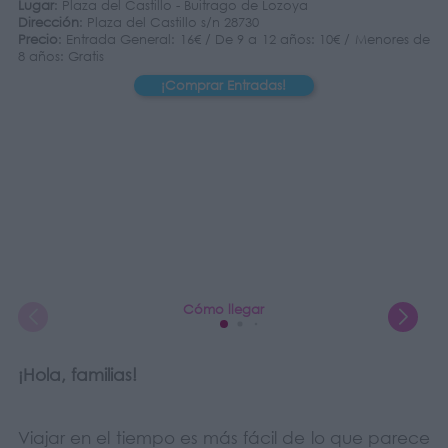
Lugar
: Plaza del Castillo - Buitrago de Lozoya
Dirección
: Plaza del Castillo s/n 28730
Precio
: Entrada General: 16€ / De 9 a 12 años: 10€ / Menores de
8 años: Gratis
¡Comprar Entradas!
Cómo llegar
¡Hola, familias!
Viajar en el tiempo es más fácil de lo que parece