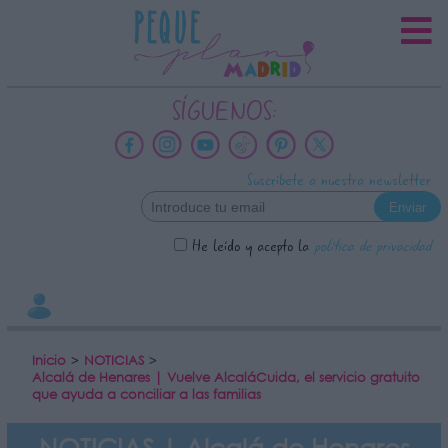
INFORMACION SOBRE LA
PROTECCIÓN DE TUS DATOS
Responsable:
SÍGUENOS:
Finalidad:
Datos tratados:
Suscríbete a nuestra newsletter
Legitimación:
Destinatarios:
He leído y acepto la
política de privacidad
Derechos:
link
Información adicional
link
Inicio
>
NOTICIAS
>
Alcalá de Henares | Vuelve AlcaláCuida, el servicio gratuito
que ayuda a conciliar a las familias
NOTICIAS | Alcalá de Henares