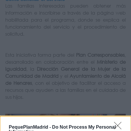
Las familias interesadas pueden obtener más
información e inscribirse a través de la página web
habilitada para el programa, donde se explica el
funcionamiento del servicio y el procedimiento de
solicitud.
Esta iniciativa forma parte del
Plan Corresponsables
,
desarrollado en colaboración entre el
Ministerio de
Igualdad
, la
Dirección General de la Mujer de la
Comunidad de Madrid
y el
Ayuntamiento de Alcalá
de Henares
, con el objetivo de facilitar el acceso a
recursos que ayuden a las familias en el cuidado de
sus hijos.
PequePlanMadrid -
Do Not Process My Personal