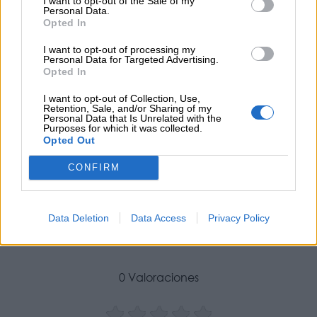
I want to opt-out of the Sale of my
Personal Data.
Opted In
I want to opt-out of processing my
Personal Data for Targeted Advertising.
Opted In
I want to opt-out of Collection, Use,
Retention, Sale, and/or Sharing of my
Personal Data that Is Unrelated with the
Purposes for which it was collected.
Opted Out
CONFIRM
Opiniones Alcalá de Henares | Vuelve AlcaláCuida,
el servicio gratuito que ayuda a conciliar a las
Data Deletion
Data Access
Privacy Policy
familias
0 Valoraciones