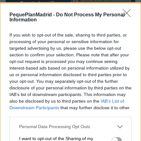
PequePlanMadrid -
Do Not Process My Personal
Information
If you wish to opt-out of the sale, sharing to third parties, or
processing of your personal or sensitive information for
targeted advertising by us, please use the below opt-out
section to confirm your selection. Please note that after your
opt-out request is processed you may continue seeing
Una iniciativa que une ocio y apoyo social
interest-based ads based on personal information utilized by
La organización ha planteado este encuentro como
us or personal information disclosed to third parties prior to
una forma de conectar el entretenimiento con la
your opt-out. You may separately opt-out of the further
disclosure of your personal information by third parties on the
ayuda real, acercando causas sociales a través de
IAB’s list of downstream participants. This information may
actividades atractivas para todos los públicos.
also be disclosed by us to third parties on the
IAB’s List of
Downstream Participants
that may further disclose it to other
third parties.
La combinación de
evento familiar
,
actividad
solidaria en Madrid
y una temática tan reconocible
Personal Data Processing Opt Outs
como Pokémon facilita que más personas se sumen,
I want to opt-out of the Sharing of my