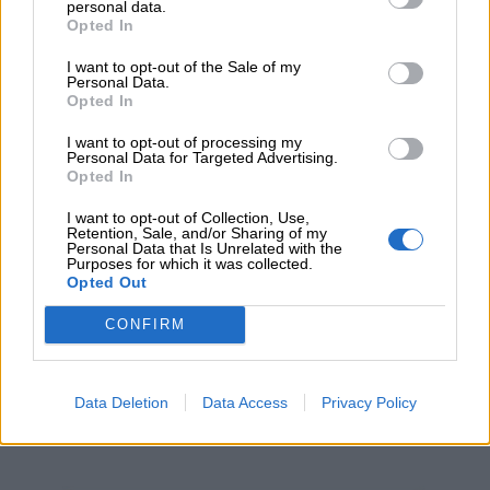
ya sea jugando, participando en el torneo o
personal data.
Opted In
simplemente asistiendo.
I want to opt-out of the Sale of my
Personal Data.
Opted In
I want to opt-out of processing my
Personal Data for Targeted Advertising.
Opted In
I want to opt-out of Collection, Use,
Retention, Sale, and/or Sharing of my
Personal Data that Is Unrelated with the
Purposes for which it was collected.
Opted Out
CONFIRM
COMPARTIR:
Data Deletion
Data Access
Privacy Policy