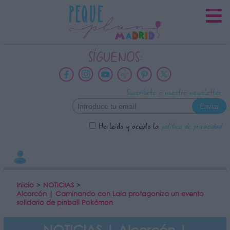
INFORMACION SOBRE LA
PROTECCIÓN DE TUS DATOS
Responsable:
SÍGUENOS:
Finalidad:
Datos tratados:
Suscríbete a nuestra newsletter
Legitimación:
Destinatarios:
He leído y acepto la
política de privacidad
Derechos:
link
Información adicional
link
Inicio
>
NOTICIAS
>
Alcorcón | Caminando con Laia protagoniza un evento
solidario de pinball Pokémon
NOTICIAS | Alcorcón |