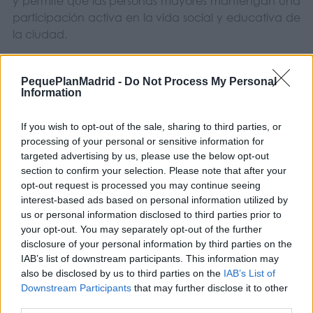
y permite que las personas mayores mantengan una
participación activa en la vida social y educativa de
la ciudad.
PequePlanMadrid -
Do Not Process My Personal
Una ciudad comprometida con las personas
Information
mayores
'Los mayores cuentan' forma parte de las diferentes
If you wish to opt-out of the sale, sharing to third parties, or
iniciativas que se desarrollan para mejorar la calidad
processing of your personal or sensitive information for
de vida de las personas mayores mediante
targeted advertising by us, please use the below opt-out
actividades relacionadas con la cultura, el ocio, el
section to confirm your selection. Please note that after your
deporte o las nuevas tecnologías.
opt-out request is processed you may continue seeing
interest-based ads based on personal information utilized by
us or personal information disclosed to third parties prior to
Además, Fuenlabrada forma parte de la red de
your opt-out. You may separately opt-out of the further
disclosure of your personal information by third parties on the
Ciudades Amigas de las Personas Mayores
impulsada
IAB’s list of downstream participants. This information may
por la Organización Mundial de la Salud, un proyecto
also be disclosed by us to third parties on the
IAB’s List of
que promueve entornos más accesibles y adaptados
Downstream Participants
that may further disclose it to other
a las necesidades de este colectivo.
third parties.