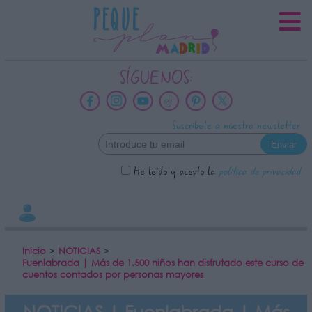
INFORMACION SOBRE LA
PROTECCIÓN DE TUS DATOS
Responsable:
SÍGUENOS:
Finalidad:
Datos tratados:
Suscríbete a nuestra newsletter
Legitimación:
Destinatarios:
He leído y acepto la
política de privacidad
Derechos:
link
Información adicional
link
Inicio
>
NOTICIAS
>
Fuenlabrada | Más de 1.500 niños han disfrutado este curso de
cuentos contados por personas mayores
NOTICIAS | Fuenlabrada | Más