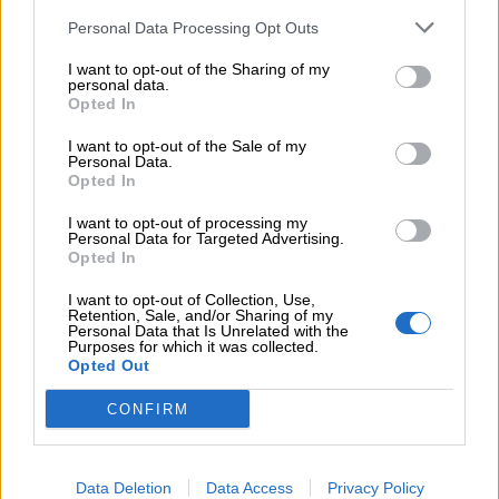
Personal Data Processing Opt Outs
Con el crecimiento registrado este curso, el programa
I want to opt-out of the Sharing of my
consolida una fórmula que permite que niños y
personal data.
Opted In
mayores compartan tiempo, experiencias e historias,
creando conexiones que enriquecen a ambas
I want to opt-out of the Sale of my
generaciones.
Personal Data.
Opted In
I want to opt-out of processing my
Personal Data for Targeted Advertising.
Opted In
I want to opt-out of Collection, Use,
Retention, Sale, and/or Sharing of my
Personal Data that Is Unrelated with the
Purposes for which it was collected.
Opted Out
CONFIRM
Data Deletion
Data Access
Privacy Policy