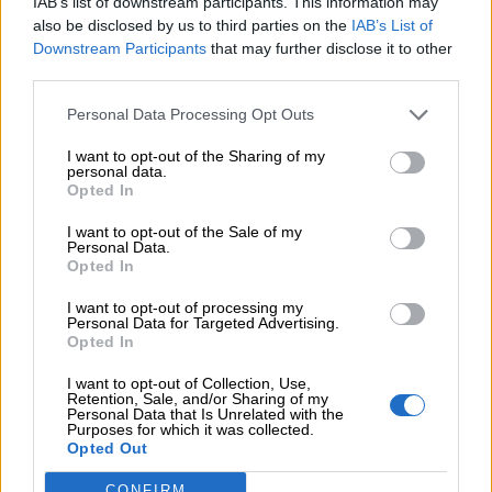
IAB’s list of downstream participants. This information may
also be disclosed by us to third parties on the
IAB’s List of
Además,
podéis consultar dudas o ampliar cualquier
Downstream Participants
that may further disclose it to other
información
en los siguientes puntos:
third parties.
En la Oficina de Atención al Público del
Espacio Joven “La Plaza”
de lunes a viernes de
Personal Data Processing Opt Outs
09:00 a 14:00 horas y de lunes a jueves de 17:00
a 19:00 horas,
(siempre con
cita previa
)
I want to opt-out of the Sharing of my
personal data.
Llamando al teléfono 914989087
Opted In
A través del correo
electrónico
info@fuenlisclub.com
I want to opt-out of the Sale of my
Personal Data.
Opted In
I want to opt-out of processing my
Personal Data for Targeted Advertising.
Opted In
I want to opt-out of Collection, Use,
Retention, Sale, and/or Sharing of my
Personal Data that Is Unrelated with the
Purposes for which it was collected.
Opted Out
CONFIRM