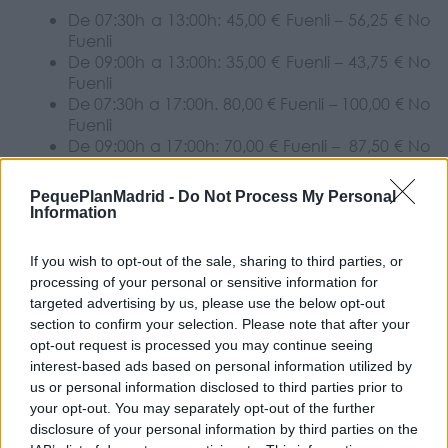
De 07:30h a 13:00h: 45,00 € Fuenli – 56,25 € No
Fuenli
De 09:00h a 13:00h: 35,00 € Fuenli – 43,75 € No
Fuenli
De 07:30h a 17:00h. 80,00 € Fuenli – 100,00 € No
Fuenli
De 09:00h a 17:00h: 70,00 € Fuenli – 87,50 € No
Fuenli
PequePlanMadrid -
Do Not Process My Personal
Information
Turno Fuenlicolonia Sor Juana Inés de la Cruz:
If you wish to opt-out of the sale, sharing to third parties, or
Horario:
desde las 09:00h a 16:30h.
processing of your personal or sensitive information for
targeted advertising by us, please use the below opt-out
Precio:
section to confirm your selection. Please note that after your
opt-out request is processed you may continue seeing
interest-based ads based on personal information utilized by
De 09:00h a 16:30h: 126,00 € Fuenli – 157,50 €
us or personal information disclosed to third parties prior to
No Fuenli
your opt-out. You may separately opt-out of the further
Con ruta de transporte adaptado.
disclosure of your personal information by third parties on the