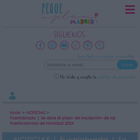
INFORMACION SOBRE LA
PROTECCIÓN DE TUS DATOS
Responsable:
SÍGUENOS:
Finalidad:
Datos tratados:
Suscríbete a nuestra newsletter
Legitimación:
Destinatarios:
He leído y acepto la
política de privacidad
Derechos:
link
Información adicional
link
Inicio
>
NOTICIAS
>
Fuenlabrada | Se abre el plazo de inscripción de las
Fuenlicolonias de Navidad 2024
NOTICIAS | Fuenlabrada | Se