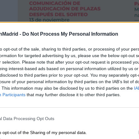
nMadrid -
Do Not Process My Personal Information
to opt-out of the sale, sharing to third parties, or processing of your per
formation for targeted advertising by us, please use the below opt-out s
r selection. Please note that after your opt-out request is processed y
eing interest-based ads based on personal information utilized by us or
disclosed to third parties prior to your opt-out. You may separately opt-
losure of your personal information by third parties on the IAB’s list of
plazas disponibles,
525 se reservan a los servicios sociales
. This information may also be disclosed by us to third parties on the
IA
s con necesidades educativas especiales
escolarizados 
Participants
that may further disclose it to other third parties.
as
para menores en situación de vulnerabilidad derivados por
l Data Processing Opt Outs
rograma forma parte del
Plan de Fomento de la Natalidad
para que las familias puedan compaginar trabajo y cuidad
o opt-out of the Sharing of my personal data.