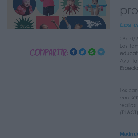
pr
Los c
29/10/
Las fa
COMPARTIR:
educat
Ayunta
Especia
Los cam
con
se
realiza
(PLACT
Madrid