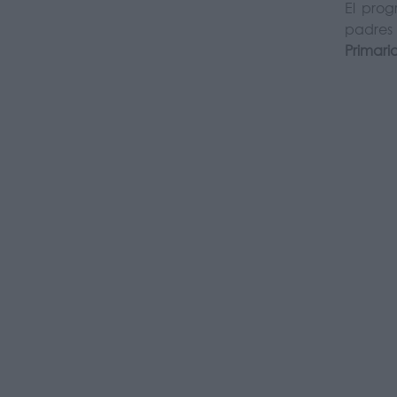
El pro
padres 
Primari