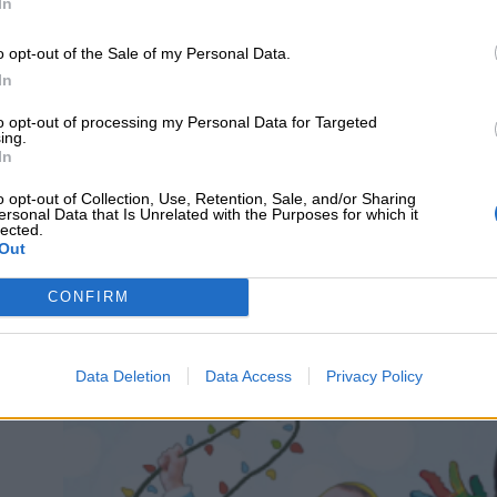
In
 Abiertos Especiales: ocio inclusivo para todos
o opt-out of the Sale of my Personal Data.
grama
Centros Abiertos Especiales
está pensado para m
In
izados en
centros de Educación Especial
. En total se ofer
s
de los distritos.
Las Inscripciones deberán realizarse de fo
to opt-out of processing my Personal Data for Targeted
ing.
In
o opt-out of Collection, Use, Retention, Sale, and/or Sharing
ersonal Data that Is Unrelated with the Purposes for which it
lected.
Out
CONFIRM
Data Deletion
Data Access
Privacy Policy