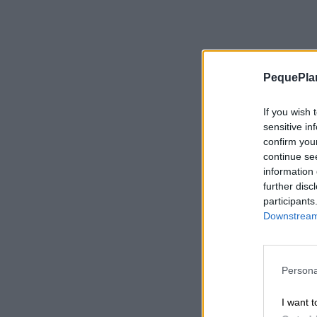
PequePla
If you wish 
sensitive in
confirm you
continue se
information 
further disc
De las 
participants
menore
Downstream 
gratuit
Persona
Este p
reales 
I want t