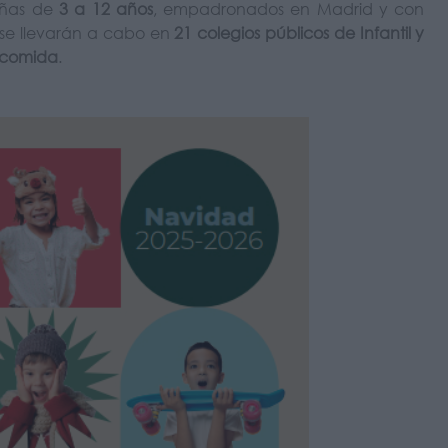
iñas de
3 a 12 años
, empadronados en Madrid y con
s se llevarán a cabo en
21 colegios públicos de Infantil y
 comida
.