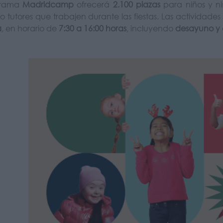
grama
Madridcamp
ofrecerá
2.100 plazas
para niños y n
o tutores que trabajen durante las fiestas. Las actividade
a
, en horario de
7:30 a 16:00 horas
, incluyendo
desayuno y