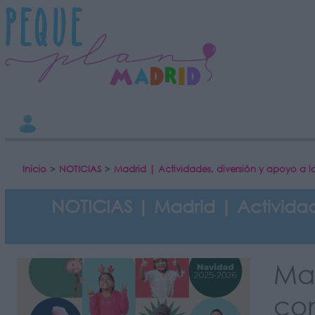
INFORMACION SOBRE LA PROTECCIÓN DE TUS DATOS
Responsable:
Finalidad:
Datos tratados:
Legitimación:
Destinatarios:
Derechos:
Información adicional
link
Inicio
>
NOTICIAS
>
Madrid | Actividades, diversión y apoyo a l
NOTICIAS | Madrid | Actividade
Ma
co