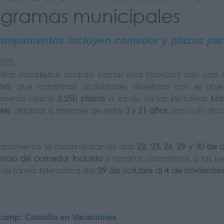
ogramas municipales
ampamentos incluyen comedor y plazas par
2025
milias madrileñas podrán contar esta Navidad con una 
ivo
, que combinan actividades divertidas con el objet
miento ofrece
2.250 plazas
a través de las iniciativas
Mad
les
, dirigidas a menores de entre
3 y 21 años
, con o sin di
pamentos se desarrollarán los días
22, 23, 26, 29 y 30 de
rvicio de comedor incluido
y horarios adaptados a las ne
r de forma telemática del
29 de octubre al 4 de noviembr
)
.
camp: Concilia en Vacaciones