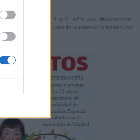
enores y jóvenes de
3 a 21 años
con
discapacidad
tan
150 plazas
, de las cuales
45 se reservan a los servicios
rma telemática
.