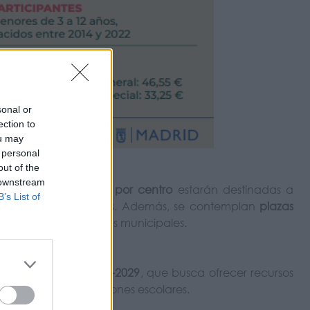
sonal or
ection to
ou may
 personal
out of the
 downstream
 de los distritos
, y
6 por centro
estarán destinadas a
B’s List of
en colegios ordinarios. Además, se contemplan
plazas
 los servicios sociales municipales.
 y Conciliación 2024-2029
, que busca ofrecer recursos
o durante las vacaciones escolares.