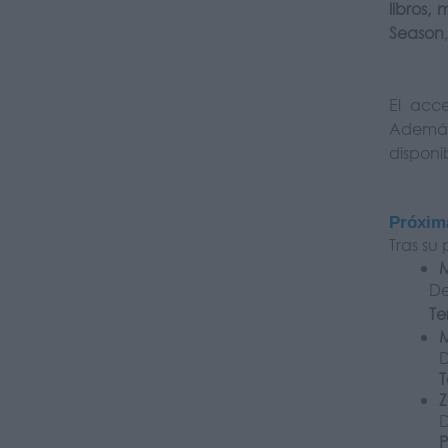
libros,
Season
El acc
Además
disponi
Próxim
Tras su
D
Te
T
P