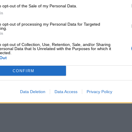
o opt-out of the Sale of my Personal Data.
In
to opt-out of processing my Personal Data for Targeted
ing.
In
o opt-out of Collection, Use, Retention, Sale, and/or Sharing
ersonal Data that Is Unrelated with the Purposes for which it
on una pop-up de Harry Potter y helado inspirado en la C
lected.
Out
CONFIRM
Data Deletion
Data Access
Privacy Policy