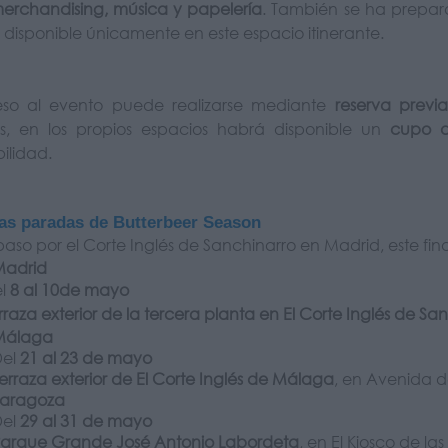
 merchandising, música y papelería
. También se ha prepa
, disponible únicamente en este espacio itinerante.
eso al evento puede realizarse mediante
reserva previa
, en los propios espacios habrá disponible un
cupo d
bilidad.
as paradas de Butterbeer Season
 paso por el Corte Inglés de Sanchinarro en Madrid, este fi
Madrid
el
8 al 10de mayo
rraza exterior de la tercera planta en El Corte Inglés de Sa
Málaga
Del
21 al 23 de mayo
erraza exterior de El Corte Inglés de Málaga
, en Avenida 
Zaragoza
Del
29 al 31 de mayo
arque Grande José Antonio Labordeta
, en El Kiosco de las