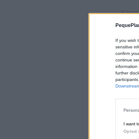
El hora
con an
PequePla
If you wish 
Una cel
sensitive in
La lle
confirm you
estreno 
continue se
information 
further disc
Además,
participants
Max es
Downstream 
Para q
Persona
Cervez
I want t
Opted 