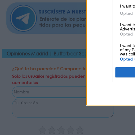
I want t
Opted 
I want 
Advertis
Opted 
I want t
of my P
Opiniones Madrid | Butterbeer Season llega a España c
was col
Opted 
¿Qué te ha parecido? Comparte tu opinión:
Sólo los usuarios registrados pueden escribir
comentarios