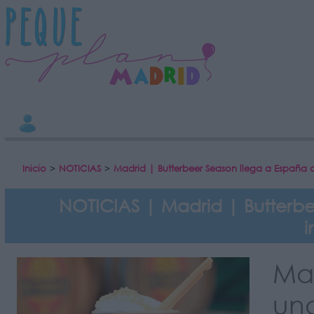
INFORMACION SOBRE LA PROTECCIÓN DE TUS DATOS
Responsable:
Finalidad:
Datos tratados:
Legitimación:
Destinatarios:
Derechos:
Información adicional
link
Inicio
>
NOTICIAS
>
Madrid | Butterbeer Season llega a España 
NOTICIAS | Madrid | Butterbe
i
Ma
una