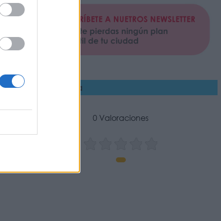
erveza de Mantequilla
0 Valoraciones