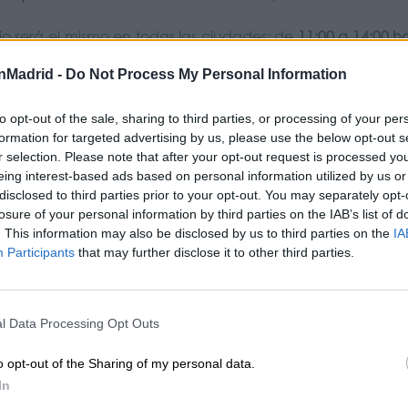
rio será el mismo en todas las ciudades: de
11:00 a 14:00 h
telación
aquí
.
nMadrid -
Do Not Process My Personal Information
to opt-out of the sale, sharing to third parties, or processing of your per
ebración en un año especial para Harry Potter
formation for targeted advertising by us, please use the below opt-out s
gada de
‘Butterbeer Season’
coincide con un año destacado
r selection. Please note that after your opt-out request is processed y
de ‘Harry Potter y la Piedra Filosofal’
, la primera película d
eing interest-based ads based on personal information utilized by us or
disclosed to third parties prior to your opt-out. You may separately opt-
losure of your personal information by third parties on the IAB’s list of
 los fans esperan la llegada de la nueva serie original de
. This information may also be disclosed by us to third parties on the
IA
ta Navidad
.
Participants
that may further disclose it to other third parties.
uienes sigan de cerca el universo de
Harry Potter
, est
l Data Processing Opt Outs
a de Mantequilla
, productos exclusivos y guiños directos al
o opt-out of the Sharing of my personal data.
In