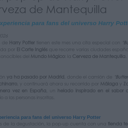
rveza de Mantequilla
xperiencia para fans del universo Harry Pott
2026
s de
Harry Potter
tienen este mes una cita especial con
‘B
ada por
El Corte Inglés
que recorre varias ciudades españo
onocibles del
Mundo Mágico
: la
Cerveza de Mantequilla
.
ión
ya ha pasado por Madrid
, donde el camión de
‘Butte
chinarro
, y continuará ahora su recorrido por
Málaga
y
Z
imera vez en España
, un
helado inspirado en el sabor 
o a las personas inscritas.
eriencia para fans del universo Harry Potter
 de la degustación, la pop-up cuenta con una
tienda t