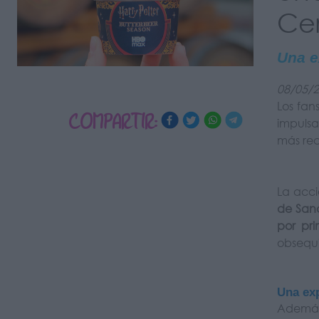
Ce
Una e
08/05/
Los fan
COMPARTIR:
impuls
más rec
La acc
de San
por pr
obsequi
Una exp
Además