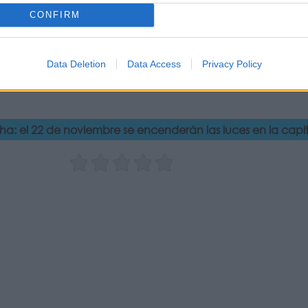
CONFIRM
Data Deletion
Data Access
Privacy Policy
a: el 22 de noviembre se encenderán las luces en la capit