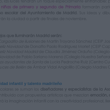
o, las luces tendrán un toque especialmente entrañable: 
y niñas de primero y segundo de Primaria
formarán parte
so escolar del Ayuntamiento de Madrid
. Sus ideas y di
án la ciudad a partir de finales de noviembre.
ujos que iluminarán Madrid serán:
argadito de ilusiones
de Martín Troyano Sánchez (CEIP Jos
eliz Navidad
de Donatto Paolo Rodríguez Morlet (CEIP Cap
eliz Navidad Madrid
de Claudia Jiménez Orduño (Colegio 
Navidad
de Pablo Soriano Moreno (Colegio Nuestra Señora
os ayudantes de Santa
de Lucía Pedroche Ruiz (Centro Cul
uces de Belén
de Ámbar Vidal Angiolillo (Colegio Madres 
idad infantil y talento madrileño
scolares se suman los
diseñadores y especialistas de la
tribuido con propuestas artísticas que mezclan
emoción, d
rá la imaginación infantil con la creatividad profesional, l