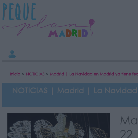
INFORMACION SOBRE LA PROTECCIÓN DE TUS DATOS
Responsable:
Finalidad:
Datos tratados:
Legitimación:
Destinatarios:
Derechos:
Información adicional
link
Inicio
>
NOTICIAS
>
Madrid | La Navidad en Madrid ya tiene fech
NOTICIAS | Madrid | La Navidad 
Mad
22