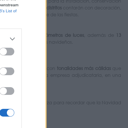
inco millones de euros
para la instalación, conservación
 downstream
azamientos
de los
21 distritos
contarán con decoración,
B’s List of
dad viva el ambiente de las fiestas.
, que suman
157 kilómetros de luces
, además de
13
y avenidas de destellos navideños.
ficiencia energética
, con
tonalidades más cálidas
que
co será asumido por la empresa adjudicataria, en una
lverá a brillar con fuerza para recordar que la Navidad