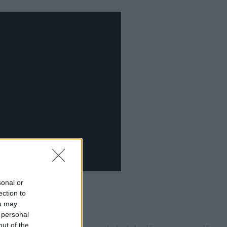
ue Plan Madrid
sonal or
ection to
ou may
 personal
out of the