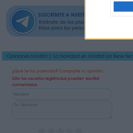
Opiniones Madrid | La Navidad en Madrid ya tiene fech
¿Qué te ha parecido? Comparte tu opinión:
Sólo los usuarios registrados pueden escribir
comentarios