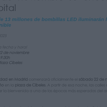
ital
e 13 millones de bombillas LED iluminarán l
nible
2025
a fecha y hora!
22 de noviembre
9:30h
laza Cibeles
dad en Madrid
comenzará oficialmente el
sábado 22 de 
ño
en la
plaza de Cibeles
. A partir de esa noche, las calle
r la bienvenida a una de las épocas más esperadas del a