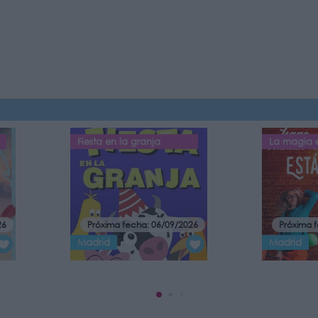
Fiesta en la granja
La magia e
26
Próxima fecha: 06/09/2026
Próxima 
Madrid
Madrid