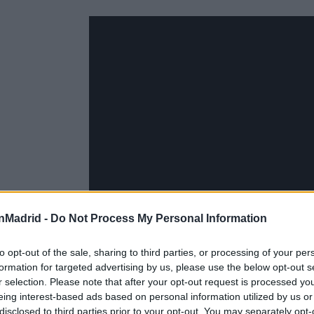
nMadrid -
Do Not Process My Personal Information
Video Navidad 2024 - Peq
to opt-out of the sale, sharing to third parties, or processing of your per
formation for targeted advertising by us, please use the below opt-out s
r selection. Please note that after your opt-out request is processed y
eing interest-based ads based on personal information utilized by us or
240 lugares iluminados en los 21 distritos
disclosed to third parties prior to your opt-out. You may separately opt-