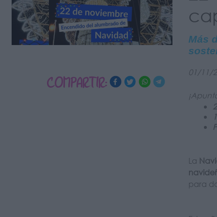
cap
Más d
soste
01/11/
COMPARTIR:
¡Apunt
1
P
La
Navi
navide
para da