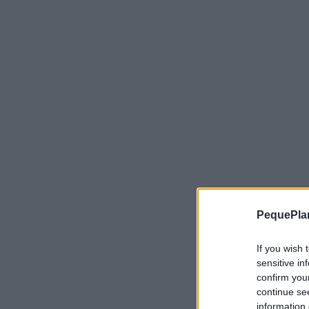
PequePla
If you wish 
sensitive in
confirm you
continue se
Más de 
information 