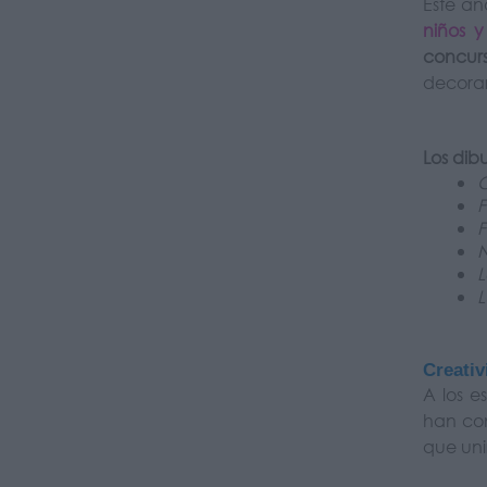
Este añ
niños 
concur
decorar
Los dib
C
F
F
L
L
Creativ
A los e
han con
que uni