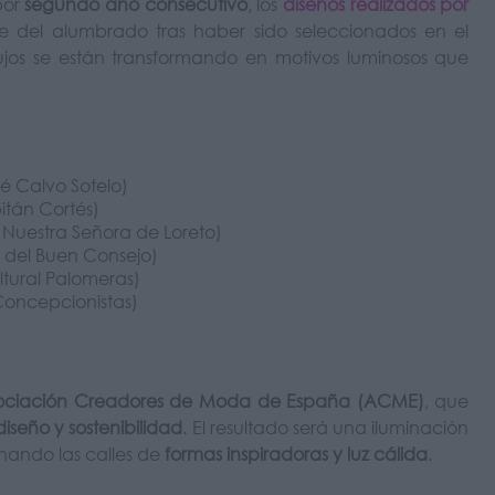
por
segundo año consecutivo
, los
diseños realizados por
 del alumbrado tras haber sido seleccionados en el
bujos se están transformando en motivos luminosos que
é Calvo Sotelo)
itán Cortés)
Nuestra Señora de Loreto)
 del Buen Consejo)
tural Palomeras)
Concepcionistas)
 Asociación Creadores de Moda de España (ACME)
, que
iseño y sostenibilidad
. El resultado será una iluminación
lenando las calles de
formas inspiradoras y luz cálida
.