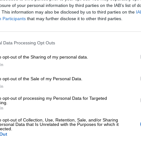
a de Gobierno de Madrid
ha aprobado un contrato de
c
losure of your personal information by third parties on the IAB’s list of
ntaje del alumbrado navideño. En total,
más de 240 empl
. This information may also be disclosed by us to third parties on the
IA
dando la expansión de los últimos años para que toda la ciu
Participants
that may further disclose it to other third parties.
mbrado incluirá
7.134 cadenetas
y
126 cerezos luminosos
l Data Processing Opt Outs
s abetos
y otros motivos tradicionales que llenarán plazas 
o opt-out of the Sharing of my personal data.
In
gía eficiente y ambiente acogedor
 estrenará más de
13 millones de bombillas LED de alta e
o opt-out of the Sale of my Personal Data.
 una atmósfera cercana y familiar. El consumo eléctri
In
 por el
ahorro energético y la sostenibilidad ambiental
.
to opt-out of processing my Personal Data for Targeted
ing.
In
ta combinación de
arte, infancia y tecnología
, Madrid vo
eza en el calendario, sino en la ilusión compartida.
o opt-out of Collection, Use, Retention, Sale, and/or Sharing
ersonal Data that Is Unrelated with the Purposes for which it
lected.
Out