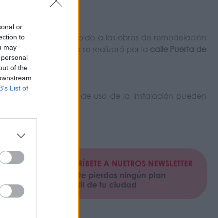
sonal or
dad importante. Debido a las obras de remodelación
ection to
ou may
l acceso a la piscina se realizará por la
calle Puerta de
 personal
out of the
 downstream
B’s List of
tas como las normas de uso de la instalación pueden
lo.