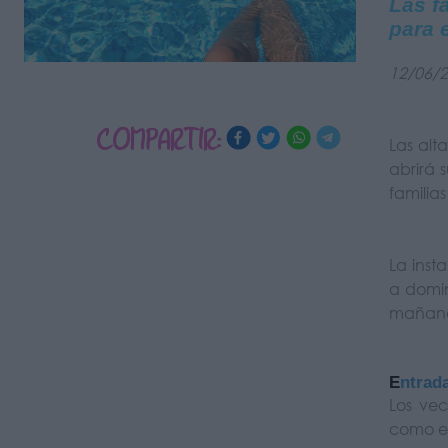
Las f
para 
12/06/
COMPARTIR:
Las alt
abrirá 
familias
La inst
a domi
mañana 
E
ntrad
Los ve
como en