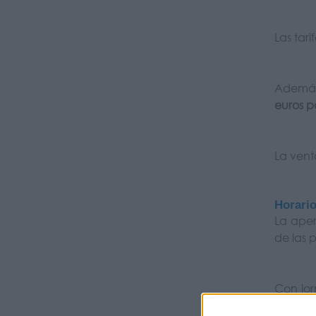
Las tar
Además,
euros p
La vent
Horario
La aper
de las 
Con jor
de baño