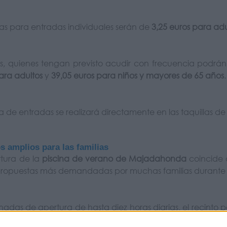
ifas para entradas individuales serán de
3,25 euros para adu
 quienes tengan previsto acudir con frecuencia podrán
ara adultos
y
39,05 euros para niños y mayores de 65 años
.
a de entradas se realizará directamente en las taquillas de 
s amplios para las familias
tura de la
piscina de verano de Majadahonda
coincide 
propuestas más demandadas por muchas familias durante 
nadas de apertura de hasta diez horas diarias, el recinto 
, convirtiéndose en una opción para combatir el calor sin s