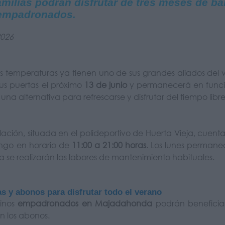
amilias podrán disfrutar de tres meses de ba
empadronados.
2026
as temperaturas ya tienen uno de sus grandes aliados del
sus puertas el próximo
13 de junio
y permanecerá en funci
 una alternativa para refrescarse y disfrutar del tiempo libr
alación, situada en el polideportivo de Huerta Vieja, cu
ngo en horario de
11:00 a 21:00 horas
. Los lunes perman
se realizarán las labores de mantenimiento habituales.
as y abonos para disfrutar todo el verano
cinos
empadronados en Majadahonda
podrán beneficiar
 los abonos.