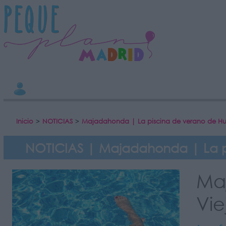
INFORMACION SOBRE LA PROTECCIÓN DE TUS DATOS
Responsable:
Finalidad:
Datos tratados:
Legitimación:
Destinatarios:
Derechos:
Información adicional
link
Inicio
>
NOTICIAS
>
Majadahonda | La piscina de verano de Huer
NOTICIAS | Majadahonda | La pis
Ma
Vie