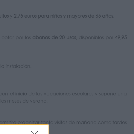
ltos
y
2,75 euros para niños y mayores de 65 años
.
 optar por los
abonos de 20 usos
, disponibles por
49,95
la instalación.
con el inicio de las vacaciones escolares y supone una
los meses de verano.
permitirá organizar tanto visitas de mañana como tardes
alir del municipio.