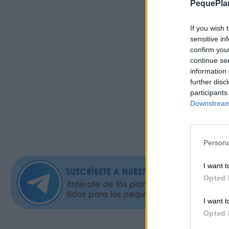
PequePla
Cambio 
If you wish 
Quiene
sensitive in
confirm you
que se 
continue se
Cotos, 
information 
further disc
participants
Desde 
Downstream 
consult
Persona
I want t
Opted 
I want t
Opted 