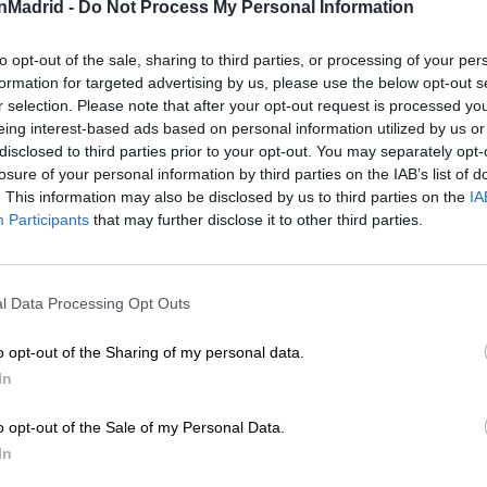
nMadrid -
Do Not Process My Personal Information
de acceso por las obras del polideportivo
to opt-out of the sale, sharing to third parties, or processing of your per
s acudan este verano deberán tener en cuenta una nove
formation for targeted advertising by us, please use the below opt-out s
r selection. Please note that after your opt-out request is processed y
están llevando a cabo en el polideportivo de Huerta Vieja, e
eing interest-based ads based on personal information utilized by us or
s/n
.
disclosed to third parties prior to your opt-out. You may separately opt-
losure of your personal information by third parties on the IAB’s list of
. This information may also be disclosed by us to third parties on the
IA
el Ayuntamiento recuerdan que tanto las tarifas comple
Participants
that may further disclose it to other third parties.
arse a través de los canales municipales habilitados para el
l Data Processing Opt Outs
o opt-out of the Sharing of my personal data.
In
o opt-out of the Sale of my Personal Data.
In