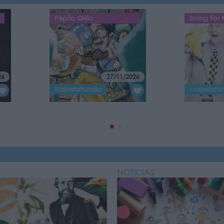
Pepita Grillo
Swing For 
26
27/11/2026
Majadahonda
Majadaho
NOTICIAS