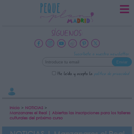
INFORMACION SOBRE LA
PROTECCIÓN DE TUS DATOS
Responsable:
SÍGUENOS:
Finalidad:
Datos tratados:
Suscríbete a nuestra newsletter
Legitimación:
Destinatarios:
He leído y acepto la
política de privacidad
Derechos:
link
Información adicional
link
Inicio
>
NOTICIAS
>
Manzanares el Real | Abiertas las inscripciones para los talleres
culturales del próximo curso
NOTICIAS | Manzanares el Real