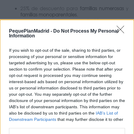
25% de descuento para
familias numerosas
y
familias monoparentales
.
50% de descuento para
pensionistas
.
100% de bonificación para personas con un
PequePlanMadrid -
Do Not Process My Personal
grado de discapacidad igual o superior al 33%.
Information
If you wish to opt-out of the sale, sharing to third parties, or
Además, se aplicará una
matrícula única de 10 euros
processing of your personal or sensitive information for
para todas las actividades municipales y las cuotas se
targeted advertising by us, please use the below opt-out
abonarán mediante domiciliación bancaria con
section to confirm your selection. Please note that after your
liquidación trimestral.
opt-out request is processed you may continue seeing
interest-based ads based on personal information utilized by
us or personal information disclosed to third parties prior to
your opt-out. You may separately opt-out of the further
En aquellos talleres donde la demanda supere el
disclosure of your personal information by third parties on the
número de plazas disponibles, las solicitudes de
IAB’s list of downstream participants. This information may
nueva inscripción presentadas dentro del plazo
also be disclosed by us to third parties on the
IAB’s List of
establecido participarán en un
sorteo público
para la
Downstream Participants
that may further disclose it to other
adjudicación de vacantes.
third parties.