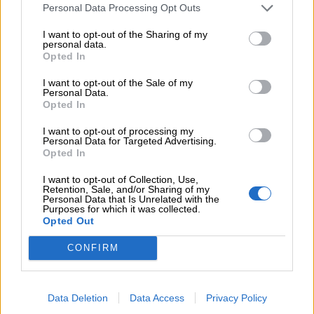
Personal Data Processing Opt Outs
Toda la información sobre la programación, normas
I want to opt-out of the Sharing of my
personal data.
de funcionamiento y documentación necesaria
Opted In
puede consultarse a través de los canales
municipales y en el
Espacio Cultural Panaderos
.
I want to opt-out of the Sale of my
Personal Data.
Opted In
I want to opt-out of processing my
Personal Data for Targeted Advertising.
Opted In
I want to opt-out of Collection, Use,
Retention, Sale, and/or Sharing of my
Personal Data that Is Unrelated with the
Purposes for which it was collected.
Opted Out
CONFIRM
Data Deletion
Data Access
Privacy Policy