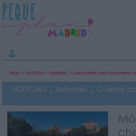
INFORMACION SOBRE LA PROTECCIÓN DE TUS DATOS
Responsable:
Finalidad:
Datos tratados:
Legitimación:
Destinatarios:
Derechos:
Información adicional
link
Inicio
>
NOTICIAS
>
Móstoles | Cuenta atrás para los primeros c
NOTICIAS | Móstoles | Cuenta atr
Mó
cha