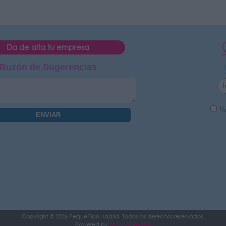
Da de alta tu empresa
Buzón de Sugerencias
He
Copyright © 2026 PequePlanMadrid. Todos los derechos reservados.
Powered by
nopCommerce