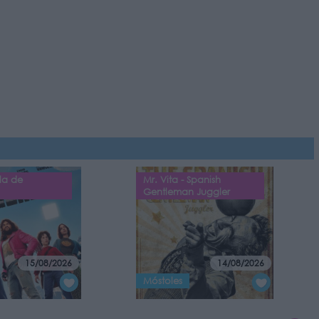
la de
Mr. Vita - Spanish
Gentleman Juggler
15/08/2026
14/08/2026
Móstoles