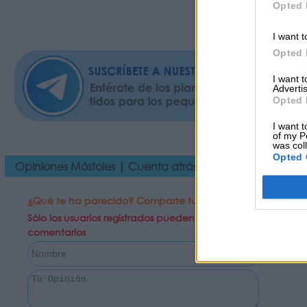
Opted 
I want t
Opted 
I want 
Advertis
Opted 
I want t
of my P
was col
Opted 
Opiniones Móstoles | Cuenta atrás para los primeros c
¿Qué te ha parecido? Comparte tu opinión:
Sólo los usuarios registrados pueden escribir
comentarios