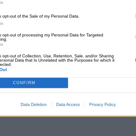
In
o opt-out of the Sale of my Personal Data.
In
to opt-out of processing my Personal Data for Targeted
ing.
In
o opt-out of Collection, Use, Retention, Sale, and/or Sharing
ersonal Data that Is Unrelated with the Purposes for which it
lected.
Out
hapuzones: Móstoles abre sus piscinas de verano este sába
CONFIRM
Data Deletion
Data Access
Privacy Policy