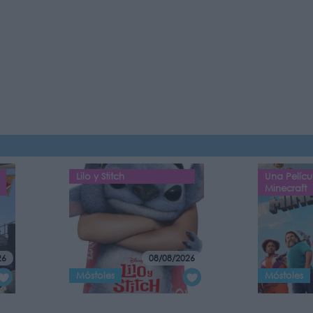
Lilo y Stitch
Una Pelícu
Minecraft
26
08/08/2026
Móstoles
Móstoles