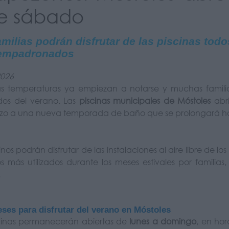
te sábado
amilias podrán disfrutar de las piscinas tod
 empadronados
2026
tas temperaturas ya empiezan a notarse y muchas famili
dos del verano. Las
piscinas municipales de Móstoles
abri
zo a una nueva temporada de baño que se prolongará ha
nos podrán disfrutar de las instalaciones al aire libre de lo
s más utilizados durante los meses estivales por familias,
.
ses para disfrutar del verano en Móstoles
scinas permanecerán abiertas de
lunes a domingo
, en ho