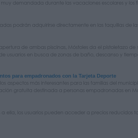
 muy demandada durante las vacaciones escolares y los f
radas podrán adquirirse directamente en las taquillas de las
apertura de ambas piscinas, Móstoles da el pistoletazo d
 de usuarios en busca de zonas de baño, descanso y tiempo li
ntos para empadronados con la Tarjeta Deporte
los aspectos más interesantes para las familias del municip
ación gratuita destinada a personas empadronadas en Mó
 a ella, los usuarios pueden acceder a precios reducidos t