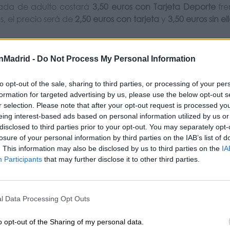
rada de adulto costará
3,50 euros con Tarjeta Deporte
fre
, el precio será de
2,50 euros con tarjeta
y
3,50 euros sin el
para quienes acuden con frecuencia
nMadrid -
Do Not Process My Personal Information
de las entradas individuales, el Ayuntamiento ofrece bo
 utilizan las piscinas de manera habitual durante el verano
to opt-out of the sale, sharing to third parties, or processing of your per
formation for targeted advertising by us, please use the below opt-out s
r selection. Please note that after your opt-out request is processed y
onos están disponibles tanto para adultos como para públi
eing interest-based ads based on personal information utilized by us or
de entradas sueltas.
disclosed to third parties prior to your opt-out. You may separately opt-
losure of your personal information by third parties on the IAB’s list of
. This information may also be disclosed by us to third parties on the
IA
Participants
that may further disclose it to other third parties.
onseguir la Tarjeta Deporte
eta Deporte
es gratuita y puede solicitarse en los centros d
caso de los menores de edad, será necesario acudir ac
ación firmada.
l Data Processing Opt Outs
rjeta no solo permite acceder a precios reducidos en las p
o opt-out of the Sharing of my personal data.
ciones deportivas de la ciudad.