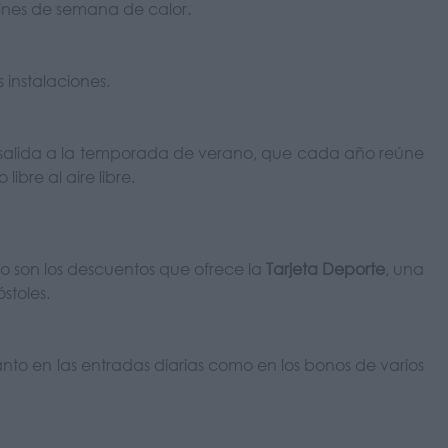
ines de semana de calor.
 instalaciones.
e salida a la temporada de verano, que cada año reúne
bre al aire libre.
io son los descuentos que ofrece la
Tarjeta Deporte
, una
stoles.
anto en las entradas diarias como en los bonos de varios