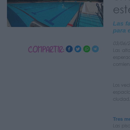
es
Las f
para
03/06/
COMPARTIR:
Las al
espera
comien
Los veci
espacio
ciudad
Tres me
Las pi