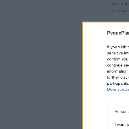
La ent
menores
Bonos 
PequePla
Además 
quienes
If you wish 
sensitive in
confirm you
Estos b
continue se
compra 
information 
further disc
participants
Downstream 
Cómo c
La
Tarj
En el 
autoriz
Persona
Esta ta
I want t
instala