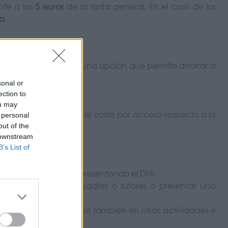
nte a los
5 euros
de la tarifa general. En el caso de los
la
.
nos de
10 y 20 baños
, una opción que permite ahorrar a
.
sonal or
ection to
ou may
co infantil y reducen el coste por acceso respecto a la
 personal
out of the
 downstream
B’s List of
eportivos municipales presentando el DNI.
ompañados por los padres o tutores o presentar una
iscinas municipales, sino también en otras actividades e